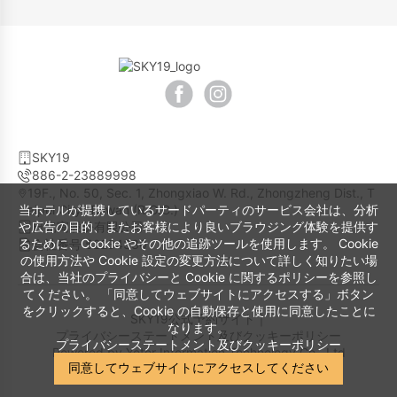
SKY19
886-2-23889998
19F., No. 50, Sec. 1, Zhongxiao W. Rd., Zhongzheng Dist., T
当ホテルが提携しているサードパーティのサービス会社は、分析
aipei City, Taiwan (R.O.C.)
や広告の目的、またお客様により良いブラウジング体験を提供す
日光寓股份有限公司
るために、Cookie やその他の追跡ツールを使用します。 Cookie
会社番号 52234330
の使用方法や Cookie 設定の変更方法について詳しく知りたい場
合は、当社のプライバシーと Cookie に関するポリシーを参照し
てください。 「同意してウェブサイトにアクセスする」ボタン
をクリックすると、Cookie の自動保存と使用に同意したことに
SKY19公式予約サイト｜
なります。
プライバシーステートメント及びクッキーポリシー
プライバシーステートメント及びクッキーポリシー
Powered by
Yotor Information Technology Co., Ltd
同意してウェブサイトにアクセスしてください
© 2014-2026 All Rights Reserved.