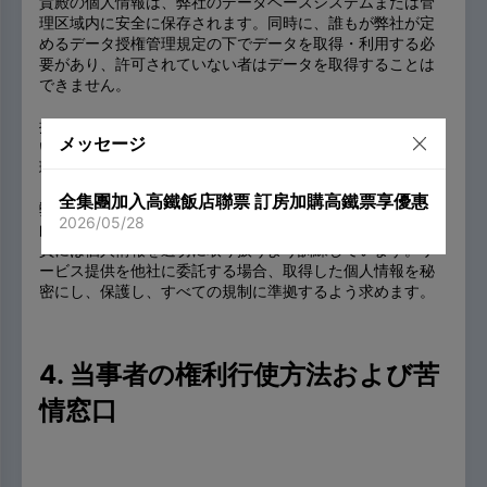
貴殿の個人情報は、弊社のデータベースシステムまたは管
理区域内に安全に保存されます。同時に、誰もが弊社が定
めるデータ授権管理規定の下でデータを取得・利用する必
要があり、許可されていない者はデータを取得することは
できません。
提供された個人情報について、弊社は法定保存期間に従
メッセージ
い、適切に保護し、紛失や無断使用、削除、修正、再処
理、公開を防ぎます。
全集團加入高鐵飯店聯票 訂房加購高鐵票享優惠
弊社は、個人情報を取り扱う際に、法令で定められた物理
2026/05/28
的、電子的、手続きの安全基準に従って処理します。従業
員には個人情報を適切に取り扱うよう訓練しています。サ
ービス提供を他社に委託する場合、取得した個人情報を秘
密にし、保護し、すべての規制に準拠するよう求めます。
4. 当事者の権利行使方法および苦
情窓口