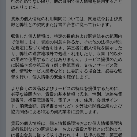
行のためでない限り、他の目的で個人情報を使用すること
はありません。
貴殿の個人情報の利用期間については、関連法令および貴
殿と弊社との契約または書面合意に従って行います。
収集した個人情報は、特定の目的および関連法令の範囲内
で使用します。貴殿の同意を得るか、その他の法律の特別
な規定に基づく場合を除き、第三者に個人情報を開示した
り、弊社の運営地域外で処理・利用したり、収集目的以外
の用途で使用することはありません。サービス提供のため
に関係企業や第三者（例：物流業者、支払いサービス業
者、情報サービス業者など）に委託する場合は、必要な監
督を行い、個人情報の安全を確保します。
より多くの製品およびサービスの特典を提供するために、
必要な範囲内で、貴殿の基本情報（氏名、性別、連絡先電
話番号、携帯電話番号、電子メール、住所、会員ポイン
ト、消費金額、請求書番号など）を弊社の関係企業および
協力関係にある特定の契約業者に提供します。
貴殿の個人情報は、個人情報保護法および個人情報保護法
施行規則などの関連法令、および貴殿と弊社との契約また
は書面合意に従って取り扱われます。法律の規定、第三者