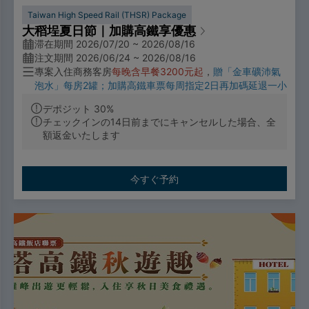
Taiwan High Speed Rail (THSR) Package
大稻埕夏日節｜加購高鐵享優惠
滞在期間 2026/07/20 ~ 2026/08/16
注文期間 2026/06/24 ~ 2026/08/16
專案入住商務客房
每晚含早餐3200元起
，
贈「金車礦沛氣
泡水」每房2罐；加購高鐵車票每周指定2日再加碼延退一小
時(每日限量)。
這個夏天，讓沁涼氣泡水與璀璨煙火陪你浪
デポジット 30%
漫過暑假!
チェックインの14日前までにキャンセルした場合、全
票價優惠
額返金いたします
🔼成人票：標準車廂對號座或商務車廂搭乘享全票票價95
折優惠。
🔼優待票：符合敬老、愛心、孩童身分者，享全額票價之5
今すぐ予約
折優惠。