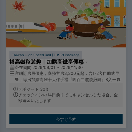
Taiwan High Speed Rail (THSR) Package
搭高鐵秋遊趣｜加購高鐵享優惠
滞在期間 2026/09/01 ~ 2026/11/30
3,300
1-2
官網訂房最優惠，商務客房
元起，含
客自助式早
8
餐，每房加贈高雄十大伴手禮
『
呷百二窯燒煎餅
』
入一袋
デポジット 30%
チェックインの14日前までにキャンセルした場合、全
票價優惠
額返金いたします
🔼成人票：標準車廂對號座或商務車廂搭乘享全票票價95
折優惠。
🔼優待票：符合敬老、愛心、孩童身分者，享全額票價之5
今すぐ予約
折優惠。