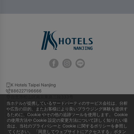
K Hotels Taipei Nanjing
886227196666
台北市松山区南京東路三段333号
柯達大飯店股份有限公司南京分公司
当ホテルが提携しているサードパーティのサービス会社は、分析
や広告の目的、またお客様により良いブラウジング体験を提供す
会社番号 93758964
るために、Cookie やその他の追跡ツールを使用します。 Cookie
ホテル登録番号 臺北市旅館779號
の使用方法や Cookie 設定の変更方法について詳しく知りたい場
合は、当社のプライバシーと Cookie に関するポリシーを参照し
てください。 「同意してウェブサイトにアクセスする」ボタン