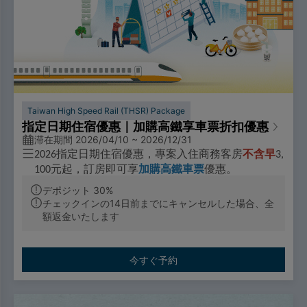
Taiwan High Speed Rail (THSR) Package
指定日期住宿優惠｜加購高鐵享車票折扣優惠
滞在期間 2026/04/10 ~ 2026/12/31
指定日期住宿優惠，專案入住商務客房
不含早
2026
3,
元起，訂房即可享
加購高鐵車票
優惠。
100
活動期間：2026/4/10-2026/12/31
デポジット 30%
チェックインの14日前までにキャンセルした場合、全
額返金いたします
票價優惠
🔼成人票：標準車廂對號座或商務車廂搭乘享全票票價95
折優惠。
今すぐ予約
🔼優待票：符合敬老、愛心、孩童身分者，享全額票價之5
折優惠。