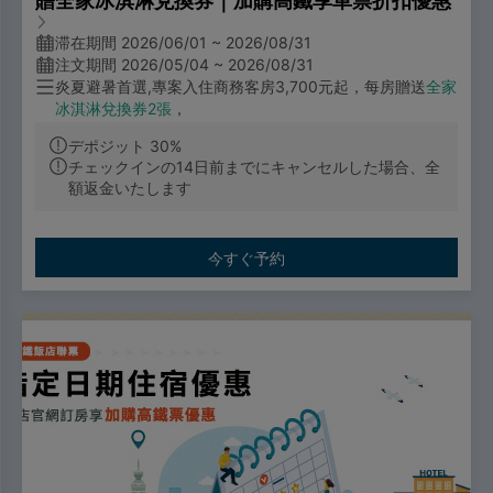
贈全家冰淇淋兌換券｜加購高鐵享車票折扣優惠
滞在期間 2026/06/01 ~ 2026/08/31
注文期間 2026/05/04 ~ 2026/08/31
炎夏避暑首選,專案入住商務客房
3,700
元起，每房贈送
全家
冰淇淋兌換券
2
張
，
デポジット 30%
現在就預訂專屬假期，一起開啟盛夏美好時光
!!
チェックインの14日前までにキャンセルした場合、全
額返金いたします
票價優惠
🔼成人票：標準車廂對號座或商務車廂搭乘享全票票價95
折優惠。
今すぐ予約
🔼優待票：符合敬老、愛心、孩童身分者，享全額票價之5
折優惠。