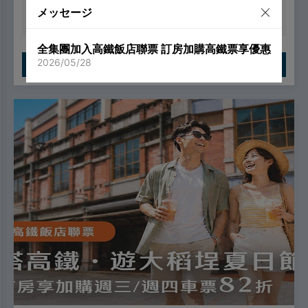
チェックインの14日前までにキャンセルした場合、全
メッセージ
額返金いたします
全集團加入高鐵飯店聯票 訂房加購高鐵票享優惠
2026/05/28
今すぐ予約