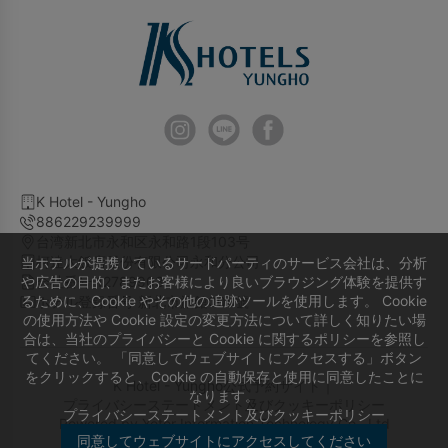
K Hotel - Yungho
886229239999
台湾新北市永和区永和路1段103号
柯達大飯店股份有限公司永和分公司
当ホテルが提携しているサードパーティのサービス会社は、分析
や広告の目的、またお客様により良いブラウジング体験を提供す
会社番号 12789903
るために、Cookie やその他の追跡ツールを使用します。 Cookie
ホテル登録番号 新北市旅館008號
の使用方法や Cookie 設定の変更方法について詳しく知りたい場
合は、当社のプライバシーと Cookie に関するポリシーを参照し
てください。 「同意してウェブサイトにアクセスする」ボタン
をクリックすると、Cookie の自動保存と使用に同意したことに
K Hotel - Yungho公式予約サイト｜
なります。
プライバシーステートメント及びクッキーポリシー
プライバシーステートメント及びクッキーポリシー
Powered by
Yotor Information Technology Co., Ltd
同意してウェブサイトにアクセスしてください
© 2014-2026 All Rights Reserved.