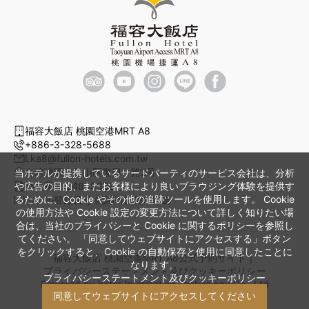
福容大飯店 桃園空港MRT A8
+886-3-328-5688
Lka8@fullon-hotels.com.tw
台湾桃園市亀山区復興一路2号
当ホテルが提携しているサードパーティのサービス会社は、分析
や広告の目的、またお客様により良いブラウジング体験を提供す
会社番号 24805338
るために、Cookie やその他の追跡ツールを使用します。 Cookie
ホテル登録番号 桃園市旅館237號
の使用方法や Cookie 設定の変更方法について詳しく知りたい場
合は、当社のプライバシーと Cookie に関するポリシーを参照し
てください。 「同意してウェブサイトにアクセスする」ボタン
をクリックすると、Cookie の自動保存と使用に同意したことに
福容大飯店 桃園空港MRT A8公式予約サイト｜
なります。
プライバシーステートメント及びクッキーポリシー
プライバシーステートメント及びクッキーポリシー
Powered by
Yotor Information Technology Co., Ltd
同意してウェブサイトにアクセスしてください
© 2014-2026 All Rights Reserved.