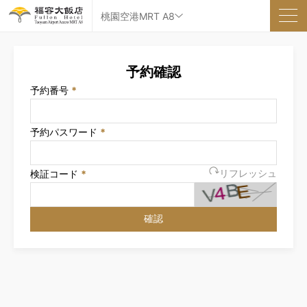
桃園空港MRT A8
予約確認
予約番号
*
予約パスワード
*
検証コード
*
リフレッシュ
確認