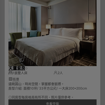
天鷹套房
1張雙人床
2人
街景
遠眺圓山，時尚空間，掌握都會脈搏。
房型介紹: 面積10坪/ 33平方公尺/ 一大床200*200cm
◎同房型每房格局有所不同，照片僅供參考。
查看空房