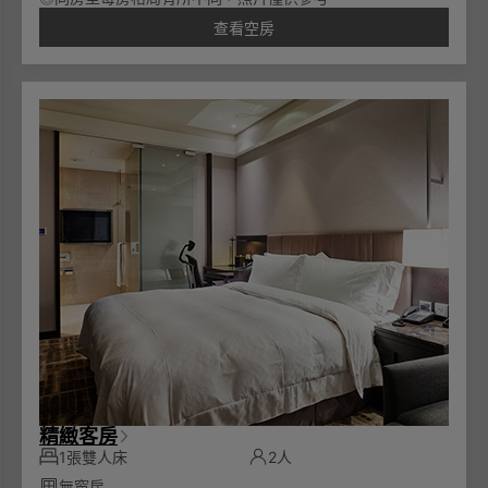
查看空房
精緻客房
1張雙人床
2人
無窗房