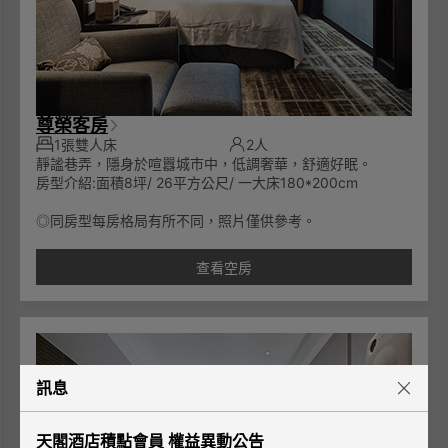
尊榮客房
1張雙人床
2人
靜謐巷弄，隱身於喧囂城市中，低調奢華，舒適好眠。
房型介紹:面積8坪/ 26平方公尺/ 一大床180*200cm
◎同房型每房格局有所不同，照片僅供參考。
查看空房
訊息
天閣酒店積點會員 權益異動公告