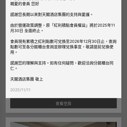
親愛的會員 您好
感謝您長期以來對天閣酒店集團的支持與愛護。
由於營運政策調整，原「紅利積點會員權益」將於2025年11
月30日 全面終止。
會員現有累積之紅利點數可兌換至2026年12月30日止，查詢
點數可至各分館櫃台查詢並辦理兌換事宜，敬請提前兌換使
用。
寰宇客房
1張雙人床
2人
感謝您的理解與支持。如有任何疑問，歡迎洽詢分館櫃台同
仁。
街景
大落地窗街景，觀賞街外人來人往，舒適一大床，身心得以
天閣酒店集團 敬上
鬆弛。
面積8坪/ 26平方公尺/ 一大床180*200cm
2025/11/11
◎同房型每房格局有所不同，照片僅供參考。
查看空房