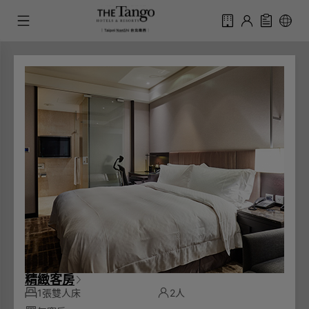
精緻客房
1張雙人床
2人