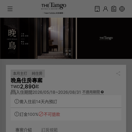
本月主打
純住房
晚鳥住房專案
2,890
TWD
起
入住期間
2026/05/18~2026/08/31
不適用期間
需入住前14天內預訂
訂金100%
不可退款
專案介紹
訂房規範