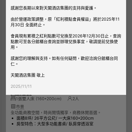
感謝您長期以來對天閣酒店集團的支持與愛護。
由於營運政策調整，原「紅利積點會員權益」將於2025年11
月30日 全面終止。
會員現有累積之紅利點數可兌換至2026年12月30日止，查詢
點數可至各分館櫃台查詢並辦理兌換事宜，敬請提前兌換使
用。
感謝您的理解與支持。如有任何疑問，歡迎洽詢分館櫃台同
仁。
天閣酒店集團 敬上
2025/11/11
天豪客房
1張雙人床
(160*200cm)
2人
市景
全功能商務空間，時尚閒情獨享，商務休閒首選。
面積8坪/ 26平方公尺/ 一大床160*200cm
房型特色：大型多功能書桌/ 臥房穿透浴室