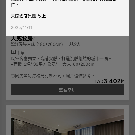
仁。
天閣酒店集團 敬上
2025/11/11
天威套房
1張雙人床
(180*200cm)
2人
市景
臥室客廳獨立，臨巷安靜，打造沉靜悠然的城市一隅。
•面積12坪/ 39平方公尺/ 一大床180*200cm
◎同房型每房格局有所不同，照片僅供參考。
3,402
TWD
起
查看空房