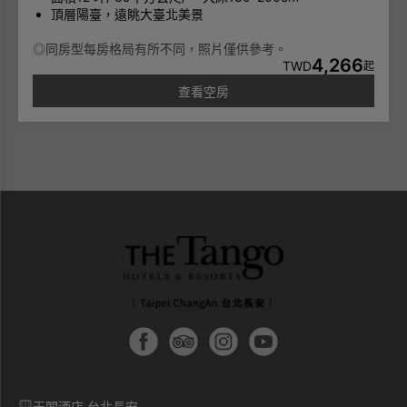
頂層陽臺，遠眺大臺北美景
◎同房型每房格局有所不同，照片僅供參考。
4,266
TWD
起
查看空房
天閣酒店 台北長安