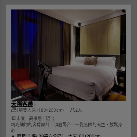
天際客房
1張雙人床
(180*200cm)
2人
市景
|
高樓層
|
陽台
精巧細緻的客房設計，頂層陽台，一覽無際的天空，放鬆身
心
面積12 坪/ 39平方公尺/ 一大床180*200cm