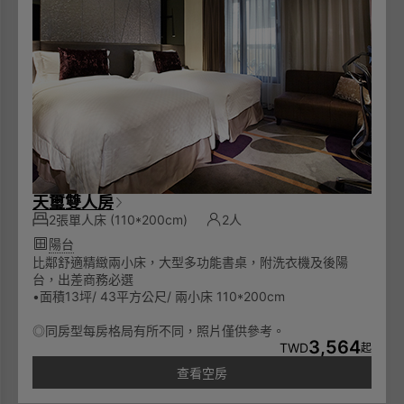
天璽雙人房
2張單人床
(110*200cm)
2人
陽台
比鄰舒適精緻兩小床，大型多功能書桌，附洗衣機及後陽
台，出差商務必選
•面積13坪/ 43平方公尺/ 兩小床 110*200cm
◎同房型每房格局有所不同，照片僅供參考。
3,564
TWD
起
查看空房