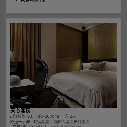
免費寬頻上網
天心客房
1張雙人床
(180*200cm)
2人
舒適一大床，時尚設計，讓旅人享受安靜氛圍。
•面積7坪（23m²）/ 一大床160*200cm