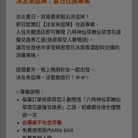
冰友來逗陣｜夏日住房專案
炎炎夏日，就是要來點沁涼滋味！
即日起預訂【冰友來逗陣】住房專案，
入住天閣酒店即可獲贈 八時神仙草嫩仙草雪花盛
盤兌換券乙張(依原房型人數贈送)，
讓您在旅途中享受綿密雪花冰與香濃配料交織的
消暑美味。
這個夏天，揪上親朋好友一起出發，
冰友來逗陣，涼夏趣旅行！☀️🍧✨
✨專案說明：
每筆訂單依原房型人數贈送「八時神仙草嫩仙
草雪花盛盤兌換券」乙張，若連續住宿也僅贈
送一次
此專案不包含早餐
免費使用房內MINI BAR