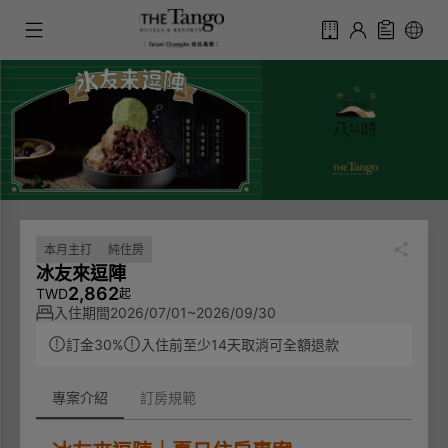
本月主打
純住房
冰友來逗陣
2,862
TWD
起
入住期間
2026/07/01~2026/09/30
訂金30%
入住前至少14天取消可全額退款
專案介紹
訂房規範