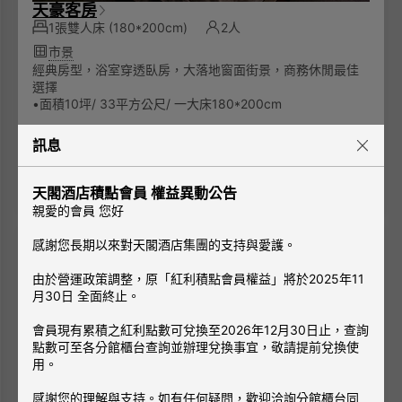
天豪客房
1張雙人床
(180*200cm)
2人
市景
經典房型，浴室穿透臥房，大落地窗面街景，商務休閒最佳
選擇
•面積10坪/ 33平方公尺/ 一大床180*200cm
◎同房型每房格局有所不同，照片僅供參考。
訊息
3,024
TWD
起
查看空房
天閣酒店積點會員 權益異動公告
親愛的會員 您好
感謝您長期以來對天閣酒店集團的支持與愛護。
由於營運政策調整，原「紅利積點會員權益」將於2025年11
月30日 全面終止。
會員現有累積之紅利點數可兌換至2026年12月30日止，查詢
點數可至各分館櫃台查詢並辦理兌換事宜，敬請提前兌換使
用。
感謝您的理解與支持。如有任何疑問，歡迎洽詢分館櫃台同