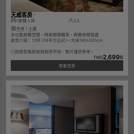
天威客房
1張雙人床
2人
市景
|
小窗
全功能商務空間，時尚閒情獨享，商務休閒首選
房型介紹：12坪 /39平方公尺/一大床180*200cm
◎同房型每房格局有所不同，照片僅供參考。
2,699
TWD
起
查看空房