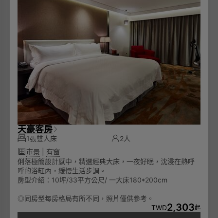
天豪客房
1張雙人床
2人
市景
|
有窗
俐落極簡設計感中，精選經典大床，一夜好眠，沈浸在熱呼
呼的浴缸內，緩慢生活步調。
房型介紹：10坪/33平方公尺/ 一大床180*200cm
◎同房型每房格局有所不同，照片僅供參考。
2,303
TWD
起