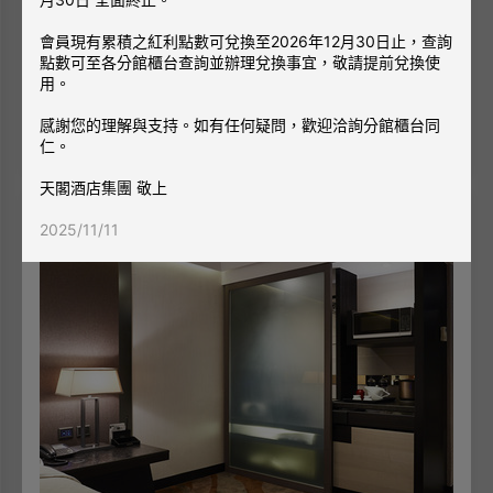
房型介紹：10坪/33平方公尺/兩小床105cm*200cm
會員現有累積之紅利點數可兌換至2026年12月30日止，查詢
點數可至各分館櫃台查詢並辦理兌換事宜，敬請提前兌換使
◎同房型每房格局有所不同，照片僅供參考。
用。
2,495
TWD
起
感謝您的理解與支持。如有任何疑問，歡迎洽詢分館櫃台同
查看空房
仁。
天閣酒店集團 敬上
2025/11/11