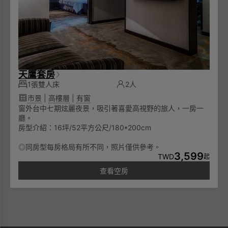
天鷹套房
1張雙人床
2人
市景
|
高樓層
|
有窗
窗外台中七期炫麗夜景，吸引著喜愛高視野的旅人，一房一
廳。
房型介紹：16坪/52平方公尺/180*200cm
◎同房型每房格局有所不同，照片僅供參考。
3,599
TWD
起
查看空房