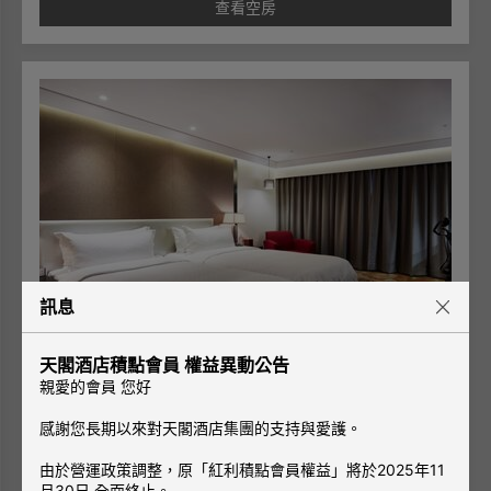
查看空房
訊息
天閣酒店積點會員 權益異動公告
親愛的會員 您好
天豪雙人房
感謝您長期以來對天閣酒店集團的支持與愛護。
2張單人床
2人
市景
|
有窗
由於營運政策調整，原「紅利積點會員權益」將於2025年11
月30日 全面終止。
恰到好處的2張床，獨立不受干擾，旅人們輕鬆自若。