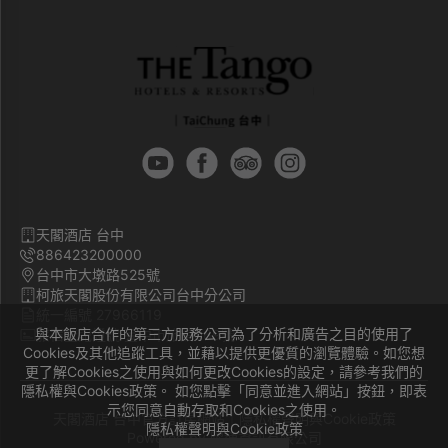
天閣酒店 台中
886423200000
台中市大墩路525號
柯旅天閣股份有限公司台中分公司
統一編號 27966119
與本飯店合作的第三方服務公司為了分析和廣告之目的使用了
旅宿登記證號 臺中市旅館069號
Cookies及其他追蹤工具，並藉以提供更優質的瀏覽體驗。如您想
更了解Cookies之使用與如何更改Cookies的設定，請參考我們的
隱私權與Cookies政策。 如您點擊「同意並進入網站」按鈕，即表
示您同意自動存取和Cookies之使用。
天閣酒店 台中官方訂房網站｜
隱私權聲明與Cookie政策
隱私權聲明與Cookie政策
Powered by
曜通資訊有限公司