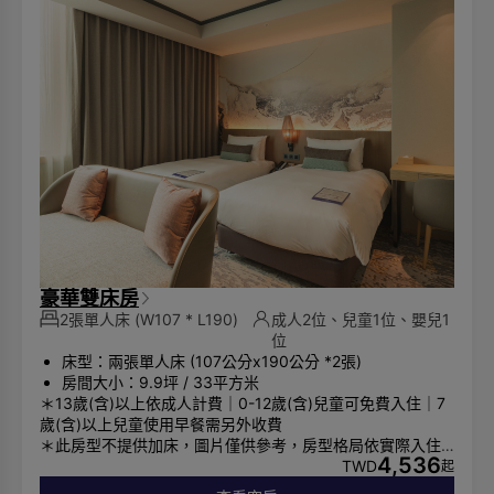
豪華雙床房
2張單人床
(W107 * L190)
成人2位、兒童1位、嬰兒1
位
床型：兩張單人床 (107公分x190公分 *2張)
房間大小：9.9坪 / 33平方米
＊13歲(含)以上依成人計費｜0-12歲(含)兒童可免費入住｜7
歲(含)以上兒童使用早餐需另外收費
＊此房型不提供加床，圖片僅供參考，房型格局依實際入住
4,536
安排為主
TWD
起
※ 因飯店鄰近台北市博愛警備管制區，故配合政府規定，此