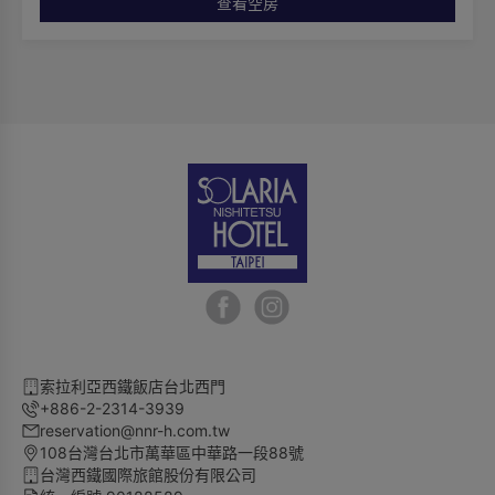
查看空房
房型對外窗設有「視覺控制膜」，非面向總統府方向仍可看
到景象，敬請見諒。
索拉利亞西鐵飯店台北西門
+886-2-2314-3939
reservation@nnr-h.com.tw
108台灣台北市萬華區中華路一段88號
台灣西鐵國際旅館股份有限公司