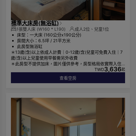
標準大床房(無浴缸)
1張雙人床
(W160 * L190)
成人2位、兒童1位
床型：一大床 (160公分x190公分)
房間大小：6.5坪 / 21平方米
此房型無浴缸
＊13歲(含)以上依成人計費｜0-12歲(含)兒童可免費入住｜7
歲(含)以上兒童使用早餐需另外收費
＊此房型不提供加床，圖片僅供參考，房型格局依實際入住
3,636
安排為主
TWD
起
查看空房