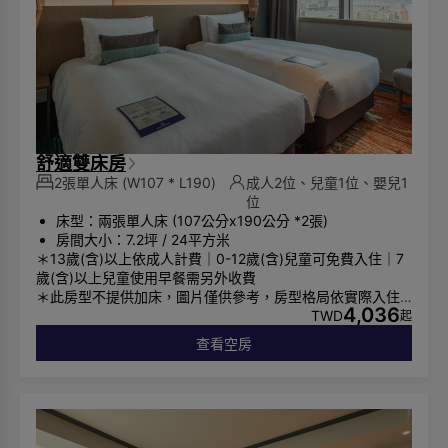
舒適雙床房
2張單人床
(W107 * L190)
成人2位、兒童1位、嬰兒1
位
床型：兩張單人床 (107公分x190公分 *2張)
房間大小：7.2坪 / 24平方米
＊13歲(含)以上依成人計費｜0-12歲(含)兒童可免費入住｜7
歲(含)以上兒童使用早餐需另外收費
＊此房型不提供加床，圖片僅供參考，房型格局依實際入住
4,036
安排為主
TWD
起
※ 因飯店鄰近台北市博愛警備管制區，故配合政府規定，部
查看空房
分房間對外窗設有「視覺控制膜」，非面向總統府方向仍可
看到景象，敬請見諒。