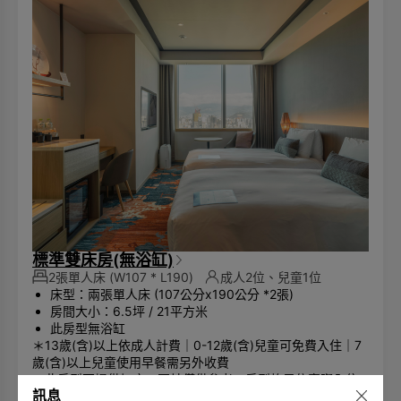
標準雙床房(無浴缸)
2張單人床
(W107 * L190)
成人2位、兒童1位
床型：兩張單人床 (107公分x190公分 *2張)
房間大小：6.5坪 / 21平方米
此房型無浴缸
＊13歲(含)以上依成人計費｜0-12歲(含)兒童可免費入住｜7
歲(含)以上兒童使用早餐需另外收費
＊此房型不提供加床，圖片僅供參考，房型格局依實際入住
3,636
訊息
安排為主
TWD
起