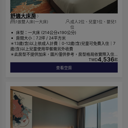
舒適大床房
1張雙人床(一大床)
成人2位、兒童1位、嬰兒1
位
床型：一大床 (214公分x190公分)
房間大小：7.2坪 / 24平方米
＊13歲(含)以上依成人計費｜0-12歲(含)兒童可免費入住｜7
歲(含)以上兒童使用早餐需另外收費
＊此房型不提供加床，圖片僅供參考，房型格局依實際入住
4,536
安排為主
TWD
起
查看空房