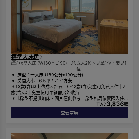
標準大床房
1張雙人床
(W160 * L190)
成人2位、兒童1位、嬰兒1
位
床型：一大床 (160公分x190公分)
房間大小：6.5坪 / 21平方米
＊13歲(含)以上依成人計費｜0-12歲(含)兒童可免費入住｜7
歲(含)以上兒童使用早餐需另外收費
＊此房型不提供加床，圖片僅供參考，房型格局依實際入住
3,836
安排為主
TWD
起
※ 因飯店鄰近台北市博愛警備管制區，故配合政府規定，部
查看空房
分房間對外窗設有「視覺控制膜」，非面向總統府方向仍可
看到景象，敬請見諒。