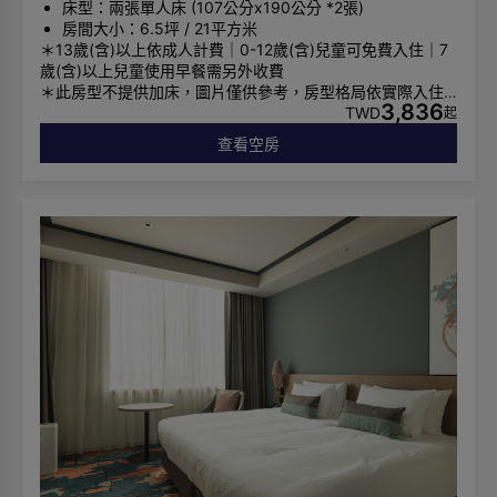
床型：兩張單人床 (107公分x190公分 *2張)
房間大小：6.5坪 / 21平方米
＊13歲(含)以上依成人計費｜0-12歲(含)兒童可免費入住｜7
歲(含)以上兒童使用早餐需另外收費
＊此房型不提供加床，圖片僅供參考，房型格局依實際入住
3,836
安排為主
TWD
起
※ 因飯店鄰近台北市博愛警備管制區，故配合政府規定，部
查看空房
分房間對外窗設有「視覺控制膜」，非面向總統府方向仍可
看到景象，敬請見諒。