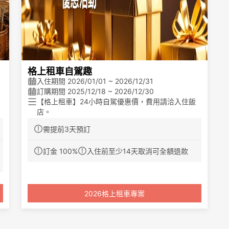
格上租車自駕趣
入住期間 2026/01/01 ~ 2026/12/31
訂購期間 2025/12/18 ~ 2026/12/30
【格上租車】24小時自駕優惠價，費用請洽入住飯
店。
格上租車提供自由配A級專案，國產轎車自駕24小
需提前3天預訂
時，客戶無法指定車款。
價格包含入住人數:2
最多入住人數:4
訂金 100%
入住前至少14天取消可全額退款
※格上保留【自由配專案】車款變更權利，所提供車
騎
款依格上官網公告為準。
※如有租車需求，請與飯店聯繫：(05)782-2999
※格上官網：
https://www.car-plus.com.tw/ugC_Ac
2026格上租車專案
tionList.asp?hidActionCatID=1&hidCityCode=02
※取車地址：嘉義太保高鐵站 (嘉義縣太保市高鐵西
路168號)
※飯店官網：
https://kaoyuhotel-s.com.tw/