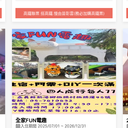
此專案搭贈北港阿豐麵線糊套餐/人/房
此專案務必搭配高鐵票
【高鐵飯店聯票】訂房加購4/1
高鐵聯票 搭高鐵.慢由苗彰雲(務必加購高鐵票)
或
~9/30期間，雲林上下車搭乘
之高鐵票，享平日(週一至四)5
折、假日(週五至日)8折，疏運
期間除外。(疏運期間：端午節
6/15-6/22享85折、中秋及教
師節9/24-9/29享95折優惠)
雙人台北-雲林來回最高省1,86
0元起。
嘉義站上下車及非上述之其餘
期間：
(1)2026/07/01起乘車：標準車
廂對號座或商務車廂搭乘享全
票票價95折優惠，另不定期舉
辦優惠活動。
全家FUN電趣
入住期間 2025/07/01 ~ 2026/12/31