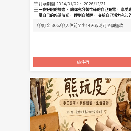
訂購期間 2024/01/02 ~ 2026/12/31
一夜好眠的舒適， 讓你充分替忙碌的自己充電， 享受
屬自己的悠活時光， 睡到自然醒， 交給自己活力充沛
一天！
訂金 30%
入住前至少14天取消可全額退款
➤專案內容
1. 本專案不含早餐，此方案適住兩位成人，第三及第四
位成人及兒童，
每位加價300元
2. 免費無線網路
3. 住宿期間享免費停車(數量有限，視當日現場狀況提
供，限高2.1
m)
純住宿
4. 優惠內容依實際情況調整
5. 本優惠恕不得與其他優惠活動或專案合併使用
6.本專案優惠每日限量，團體恕不適用