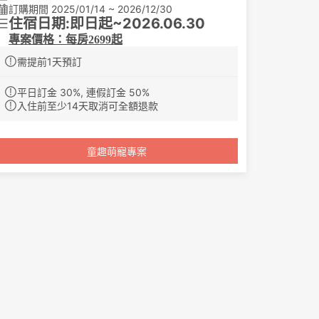
訂購期間 2025/01/14 ~ 2026/12/30
住宿日期:即日起~2026.06.30
專案價格：每房2699起
住宿專案:
需提前1天預訂
1.騎士四人/騎士雙人 (依人數為主)
2.贈送三隻小豬觀光農場門票(門票
平日訂金 30%, 連假訂金 50%
依付費住房人數提供,最多四人)
入住前至少14天取消可全額退款
3.免費服務設施:礦泉水/無線網路/室
內地下停車場/桌遊租借/西洋棋/自助
咖啡機/Mini Bar/兒童遊戲室
童趣萌寵專案
4.三隻小豬觀光農場:營業時間周一~
週日 08:00-18:00(每周二公休)
加贈好禮:
1.朝聖酒店 飛蘭蔻晴雨兩用傘一組(贈完為止)
專案備註:
1.兒童定義:年滿4歲至7歲(含)之兒童,年滿7歲視同大
人,同房第三位,第四位,加人加價每人400元/位
2.平假日定義:
平日:周一至周四/旺日:週五,周日/假日:周六及連續
假日
特殊節日:農曆春節/白沙屯媽祖回鑾/媽祖聖誕日/