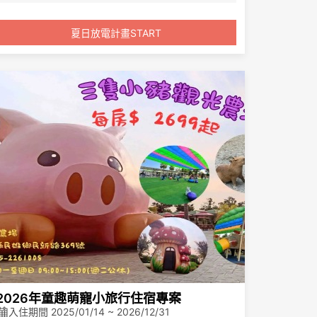
六月入住享平日王后豪華一大床升
成人票：
等騎士雙人,並加贈顏璽面膜一片/
夏日放電計畫START
房
2026/07/01
起乘車：標準車
此專案務必搭配高鐵票
廂對號座或商務車廂搭乘享
全票票價95折優惠。
優待票：符合敬老、愛心、
孩童身分者，享全額票價之5
折優惠。
2026年童趣萌寵小旅行住宿專案
入住期間 2025/01/14 ~ 2026/12/31