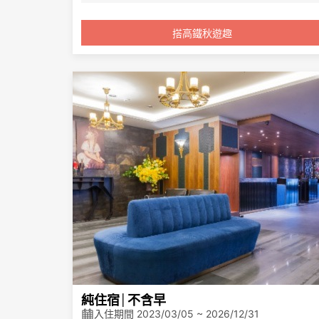
住宿價格2400起 依照房型不同價格
成人票：
不同
搭高鐵秋遊趣
專案內容:住宿王后豪華客房一大床 
2026/07/01
起乘車：標準車
騎士四人房
廂對號座或商務車廂搭乘享
住宿贈送美食兌換券/每房依人數
全票票價95折優惠。
此專案務必搭配高鐵票
純住宿│不含早
入住期間 2023/03/05 ~ 2026/12/31