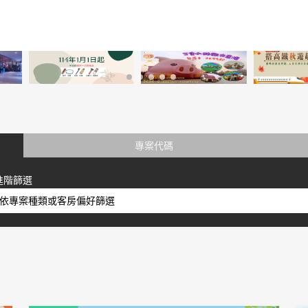
專案代碼
進階篩選
依專案種類或客房偏好篩選