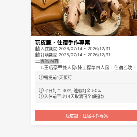
玩皮趣．住宿手作專案
入住期間 2026/07/14 ~ 2026/12/31
訂購期間 2026/07/14 ~ 2026/12/31
專案內容
：
1.王后豪華雙人房/騎士標準四人房，住宿乙晚，
不含早餐。
需提前1天預訂
2.熊頑皮DIY-
熊+兔線線的好麻吉課程一組
。
（價值 NT$150）。
平日訂金 30%, 連假訂金 50%
王后豪華雙人房/騎士豪華雙人房提供一組，
入住前至少14天取消可全額退款
士標準四人房提供兩組
。
專案備註
平假日定義：
玩皮趣．住宿手作專案
平日：周一至周四 / 旺日：周五、周日 /假
日：周六及連續假日
旺日加價200元/房、假日加價：1000元/房
。