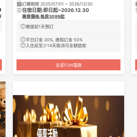
訂購期間 2025/07/01 ~ 2026/12/30
住宿日期:即日起~2026.12.30
專
的
專案價格:每房3099起
住宿專案
:
需提前1天預訂
1.騎士標準四人房，住宿乙晚，不含早餐
2.板陶窯門票乙張(門票依住房人數提供,最多可四位
平日訂金 30%, 連假訂金 50%
入園)，每張內含虎爺彩繪公仔DIY一份及貓咪平面彩
入住前至少14天取消可全額退款
繪DIY一份。( 價值NT$950 )
3.北港夾子園限定，神奇小卡體驗卷*1張，共可體驗
3次
全家FUN電趣
專案備註
:
1.平假日定義:
平日:周一至周四/旺日:週五,周日/假日:周六及連續
假日
特殊節日:農曆春節/白沙屯媽祖回鑾/媽祖聖誕日/
跨年等特殊假日不適用
(排除假日及連續假日:週六、2/27-2/28、4/3-4/
5、5/1-5/2、6/19-6/20、9/25-9/27、10/09-10/1
0、10/24-10/25、12/25-12/26不適用
2.此專案不得與其他優惠專案併用,團體不適用