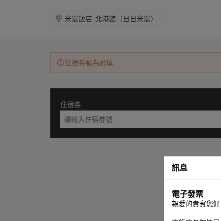
米窩飯店-北港館（日日米窩）
住宿券號為必填
住宿券
訊息
電子發票
親愛的貴賓您好