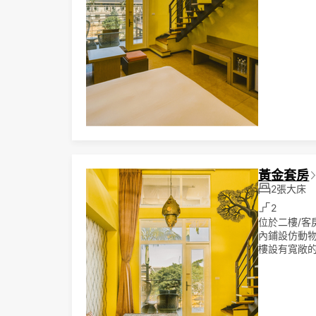
黃金套房
2張大床
2
位於二樓/
內鋪設仿動
樓設有寬敞