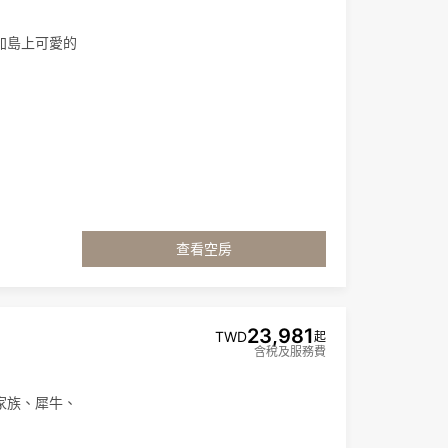
加島上可愛的
查看空房
23,981
TWD
起
含稅及服務費
家族、犀牛、