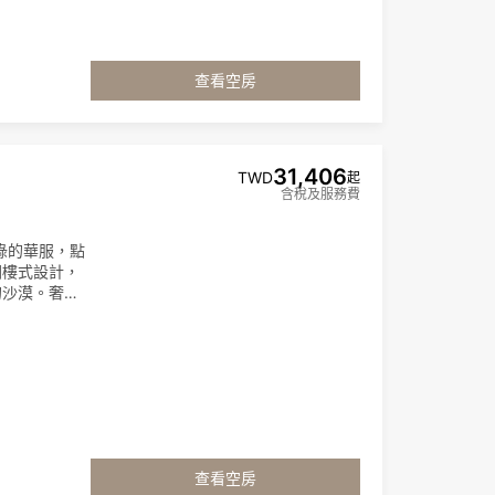
查看空房
31,406
TWD
起
含稅及服務費
綠的華服，點
閣樓式設計，
的沙漠。奢華
。
查看空房