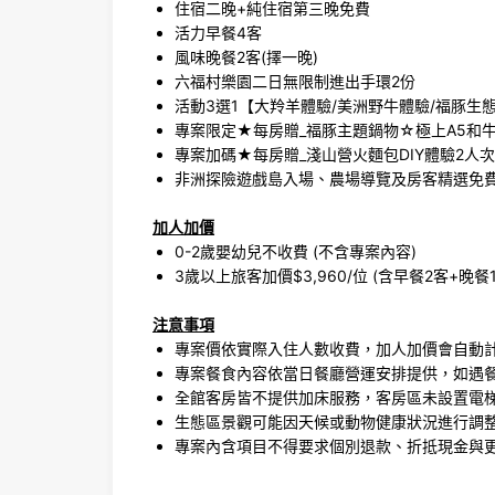
住宿二晚+純住宿第三晚免費
活力早餐4客
風味晚餐2客(擇一晚)
六福村樂園二日無限制進出手環2份
活動3選1【大羚羊體驗/美洲野牛體驗/福豚生
專案限定★每房贈_福豚主題鍋物☆極上A5和牛
專案加碼★每房贈_淺山營火麵包DIY體驗2人次
非洲探險遊戲島入場、農場導覽及房客精選免
加人加價
0-2歲嬰幼兒不收費 (不含專案內容)
3歲以上旅客加價$3,960/位 (含早餐2客+晚
注意事項
專案價依實際入住人數收費，加人加價會自動計
專案餐食內容依當日餐廳營運安排提供，如遇
全館客房皆不提供加床服務，客房區未設置電
生態區景觀可能因天候或動物健康狀況進行調
專案內含項目不得要求個別退款、折抵現金與