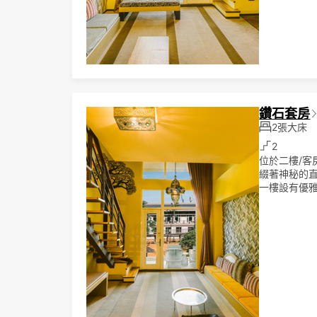
鑽石套房
2張大床
2
位於二樓/
綴著神秘的
一樓設有優
的動物主題