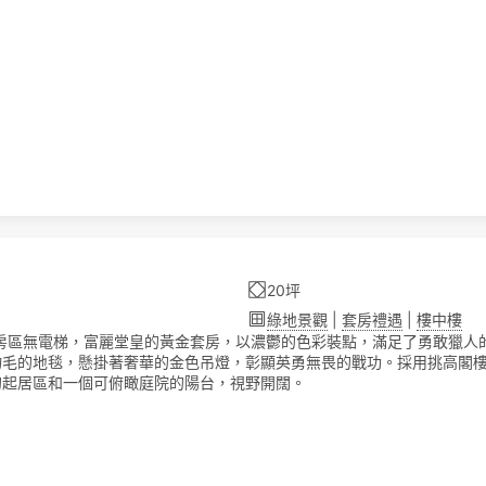
20坪
綠地景觀
|
套房禮遇
|
樓中樓
客房區無電梯，富麗堂皇的黃金套房，以濃鬱的色彩裝點，滿足了勇敢獵人
物毛的地毯，懸掛著奢華的金色吊燈，彰顯英勇無畏的戰功。採用挑高閣
的起居區和一個可俯瞰庭院的陽台，視野開闊。