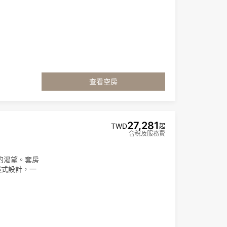
查看空房
27,281
TWD
起
含稅及服務費
的渴望。套房
樓式設計，一