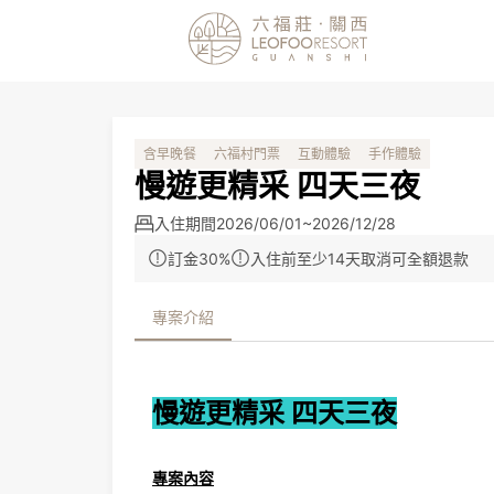
含早晚餐
六福村門票
互動體驗
手作體驗
慢遊更精采 四天三夜
入住期間
2026/06/01~2026/12/28
訂金30%
入住前至少14天取消可全額退款
專案介紹
慢遊更精采 四天三夜
專案內容