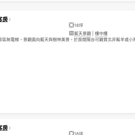
客房
18坪
藍天景觀
|
樓中樓
客房區無電梯，景觀面向藍天與樹林美景，於房間陽台可觀賞北非髯羊或小
客房
18坪