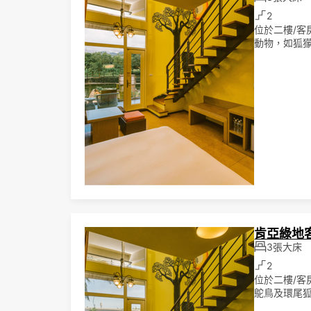
2
位於二樓/
動物，如狐
肯亞綠地
3張大床
2
位於二樓/
鴕鳥及環尾狐