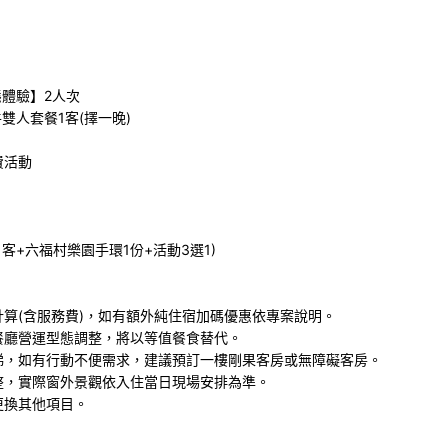
態體驗】2人次
雙人套餐1客(擇一晚)
費活動
餐1客+六福村樂園手環1份+活動3選1)
算(含服務費)，如有額外純住宿加碼優惠依專案說明。
餐廳營運型態調整，將以等值餐食替代。
梯，如有行動不便需求，建議預訂一樓剛果客房或無障礙客房。
整，實際窗外景觀依入住當日現場安排為準。
更換其他項目。