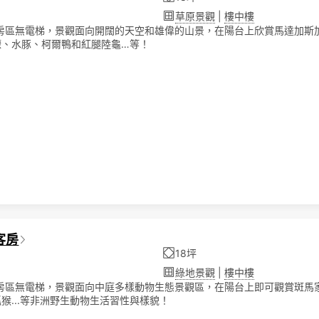
草原景觀
|
樓中樓
客房區無電梯，景觀面向開闊的天空和雄偉的山景，在陽台上欣賞馬達加斯
獴、水豚、柯爾鴨和紅腿陸龜…等！
客房
18坪
綠地景觀
|
樓中樓
客房區無電梯，景觀面向中庭多樣動物生態景觀區，在陽台上即可觀賞斑馬
猴...等非洲野生動物生活習性與樣貌！