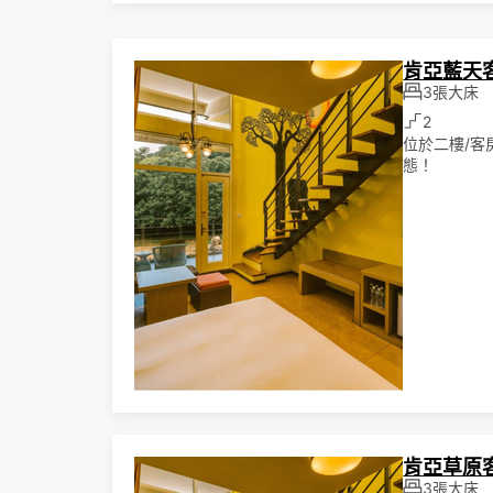
肯亞藍天
3張大床
2
位於二樓/
態！
肯亞草原
3張大床