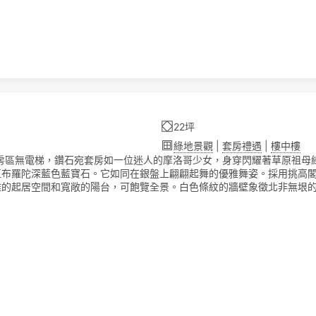
22坪
綠地景觀
|
套房禮遇
|
樓中樓
客房區無電梯，鑽石宛套房如一位迷人的摩洛哥少女，身穿閃耀著草原祖母
直布羅陀深藍色藍寶石。它如同在銀盤上翩翩起舞的優雅舞姿。採用挑高
雅的起居空間和寬敞的陽台，可飽覽全景。白色條紋的牆壁象徵北非無垠
靠墊提供舒適的支撐，賓客可在此悠閒地倚靠，欣賞野生動物的壯麗景色