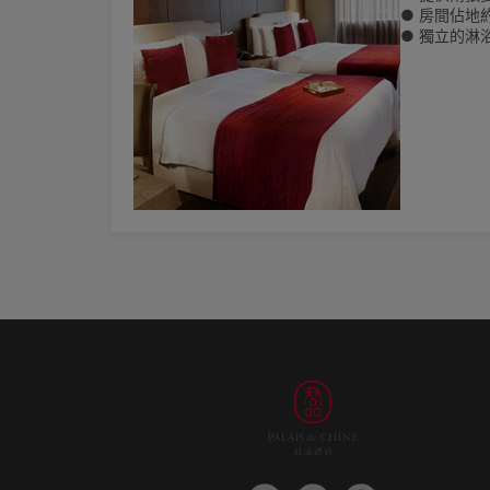
● 房間佔地約
● 獨立的淋
● 所有房費
● 至多可入
🌏為響應
陳列其他一