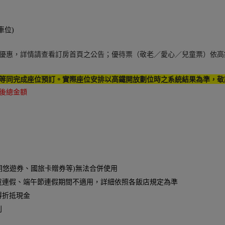
車位)
優惠，詳情請查看訂房首頁之公告；優待票（敬老／愛心／兒童票）依高鐵
等同完成座位預訂。實際座位安排以高鐵開放劃位時之系統結果為準，敬
後總金額
朗悠遊券、國旅卡贈券等)無法合併使用
童連假、端午節連假期間不適用，詳細依照各飯店規定為準
得折抵現金
利