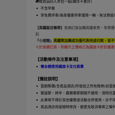
🎁
贈君品四入茶包一組(續住不累計)
不含早餐
享免費停車(每房優惠停車僅限一輛，無法預留
【高鐵飯店聯票】
官網訂房加購高鐵車票，享票價
扣
『小提醒』
高鐵票加購成功僅代表完成付款，並不
※於官網訂房，所顯示之價格已為國旅卡折扣優惠
【活動條件及注意事項】
需
全額使用國旅卡支付房費
【備註說明】
雲朗集團(含君品酒店)所發送之所有贈券(如雲
聖誕節、跨年、農曆春節期間不適用、清明兒
此專案不得於其他優惠或活動合併使用，亦不
君品酒店保留隨時修改，變更及取消專案之權