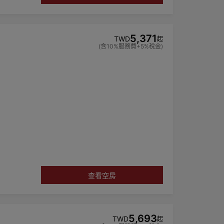
5,371
TWD
起
(含10%服務費+5%稅金)
手乳，而不再
查看空房
5,693
TWD
起