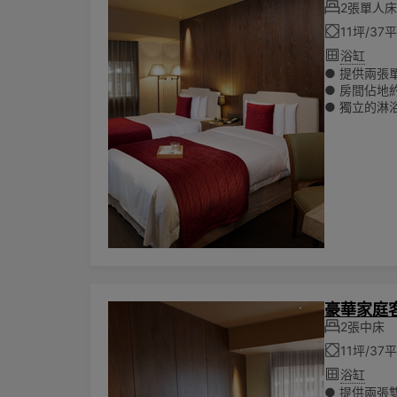
2張單人
11坪/3
浴缸
● 提供兩張單人
● 房間佔地約
● 獨立的淋
● 所有房費
● 可入住兩
● 可提供加
🌏為響應
陳列其他一
豪華家庭
2張中床
11坪/3
浴缸
● 提供兩張雙人