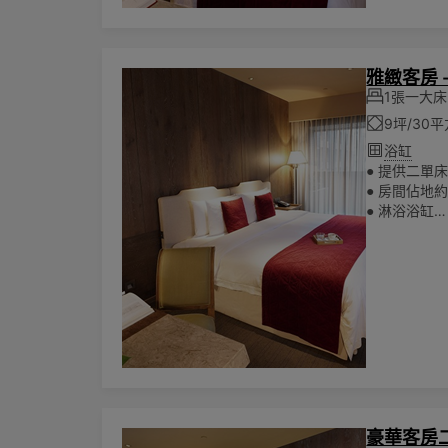
雅緻客房 
1張一大床
9坪/30
浴缸
● 提供二單床
● 房間佔地約
● 淋浴浴缸
所有房費
●
● 可入住兩
🌏為響應
陳列其他一
豪華客房