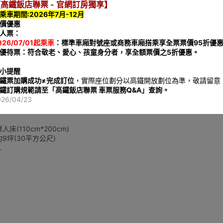
高鐵飯店聯票 - 官網訂房獨享】
次性備品。因此，我們鼓勵客人自行攜帶備品，一同為環保永續盡一份心
乘車期間:2026年7月-12月
價優惠
人票：
026/07/01起乘車
：標準車廂對號座或商務車廂搭乘享全票票價95折優
優待票：符合敬老、愛心、孩童身分者，享全額票價之5折優惠。
️小提醒
鐵票加購成功≠完成訂位
，實際座位劃分以高鐵開放劃位為準，敬請留意
二單床
鐵訂購規範請至「
高鐵飯店聯票 車票服務Q&A
」查詢。
床
成人2位、兒童1位
026/04/23
平方公尺
7~10
床(110cm*200cm)
9坪(30平方公尺)
將根據實際入住人數計算
位成人及一位6歲以下兒童
環保愛護地球，客房內僅提供毛巾、沐浴乳、洗髮乳，潤髮乳，身體乳、洗
次性備品。因此，我們鼓勵客人自行攜帶備品，一同為環保永續盡一份心