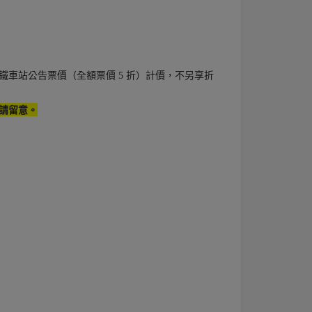
車站公告票價（全額票價 5 折）計價，不另享折
請留意。