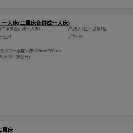
- 一大床(二單床合併成一大床)
(二單床合併成一大床)
成人2位、兒童1位
平方公尺
7~10
合併的一張雙人床(220cm*200cm)
9坪(30平方公尺)
將根據實際入住人數計算
位成人及一位6歲以下兒童
環保愛護地球，客房內僅提供毛巾、沐浴乳、洗髮乳，潤髮乳，身體乳、洗
次性備品。請貴賓自行攜帶一次性備品，一起為永續環保盡一份心力。
二單床