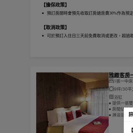
【擔保政策】
預訂房間時會預先收取訂房總房費30%作為預
【取消政策】
可於預訂入住日三天前免費取消或更改，超過
雅緻客房
1張一中床
9坪/30
浴缸
● 提供一張雙人
● 房間佔地約
● 淋浴浴缸
所有房費
●
● 可入住兩
【
🌏為響應