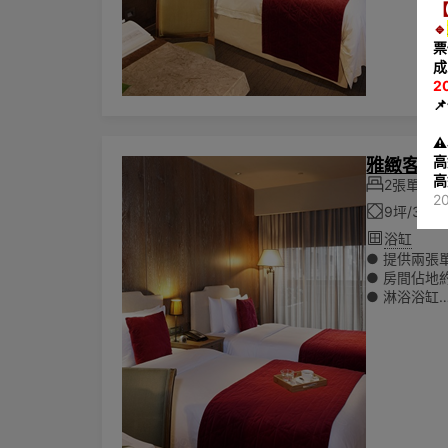
【
陳列其他一
🔹
票
成
2

⚠
高
雅緻客房
高
2張單人
2
9坪/30
浴缸
● 提供兩張單人
● 房間佔地約
● 淋浴浴缸
● 所有房費
● 可入住兩
🌏為響應
陳列其他一