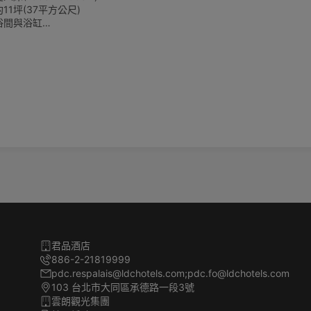
11坪(37平方公尺)
浴間與浴缸
將根據實際入住人數計算
住四位成人
環保愛護地球，客房內僅提供毛巾、沐浴乳、洗髮乳，潤髮乳，身體乳、洗
次性備品。請貴賓自行攜帶一次性備品，一起為永續環保盡一份心力。
君品酒店
886-2-21819999
pdc.respalais@ldchotels.com;pdc.fo@ldchotels.com
103 台北市大同區承德路一段3號
雲朗觀光集團