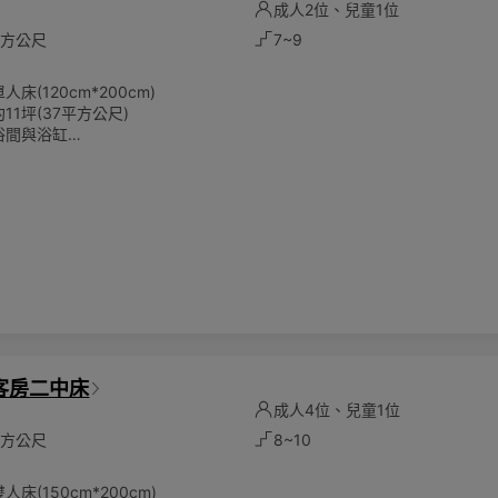
床
成人2位、兒童1位
7平方公尺
7~9
床(120cm*200cm)
11坪(37平方公尺)
浴間與浴缸
將根據實際入住人數計算
位成人及一位6歲以下兒童
床服務(額外費用)
環保愛護地球，客房內僅提供毛巾、沐浴乳、洗髮乳，潤髮乳，身體乳、洗
次性備品。請貴賓自行攜帶一次性備品，一起為永續環保盡一份心力。
客房二中床
成人4位、兒童1位
7平方公尺
8~10
床(150cm*200cm)