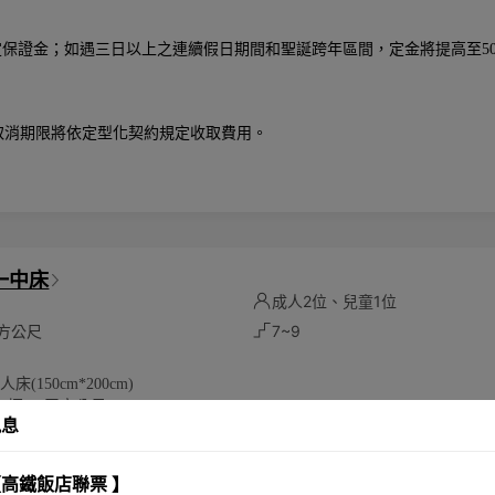
定保證金；如遇三日以上之連續假日期間和聖誕跨年區間，定金將提高至5
取消期限將依定型化契約規定收取費用。
一中床
成人2位、兒童1位
平方公尺
7~9
床(150cm*200cm)
9坪(30平方公尺)
訊息
將根據實際入住人數計算
位成人及一位6歲以下兒童
高鐵飯店聯票 】
環保愛護地球，客房內僅提供毛巾、沐浴乳、洗髮乳，潤髮乳，身體乳、洗