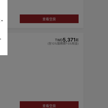
力。
查看空房
惠。
。
5,371
TWD
起
(含10%服務費+5%稅金)
手乳，而不再
力。
查看空房