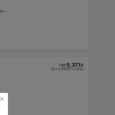
0%。
5,371
TWD
起
(含10%服務費+5%稅金)
手乳，而不再