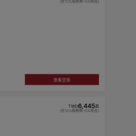
(含10%服務費+5%稅金)
手乳，而不再
查看空房
6,445
TWD
起
(含10%服務費+5%稅金)