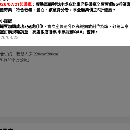
026/07/01起乘車
：標準車廂對號座或商務車廂搭乘享全票票價95折優
優待票：符合敬老、愛心、孩童身分者，享全額票價之5折優惠。
️小提醒
鐵票加購成功≠完成訂位
，實際座位劃分以高鐵開放劃位為準，敬請留意
- 一大床(二單床合併成一大床)
鐵訂購規範請至「
高鐵飯店聯票 車票服務Q&A
」查詢。
(二單床合併成一大床)
成人2位、兒童1位
026/04/23
平方公尺
7~10
合併的一張雙人床(220cm*200cm)
9坪(30平方公尺)
將根據實際入住人數計算
位成人及一位6歲以下兒童
環保愛護地球，客房內僅提供毛巾、沐浴乳、洗髮乳，潤髮乳，身體乳、洗
次性備品。請貴賓自行攜帶一次性備品，一起為永續環保盡一份心力。