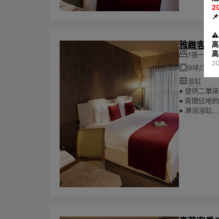
2

⚠
高
雅緻客房 
高
1張一大床
2
9坪/30
浴缸
● 提供二單床
● 房間佔地約
● 淋浴浴缸
所有房費
●
● 可入住兩
🌏為響應
陳列其他一