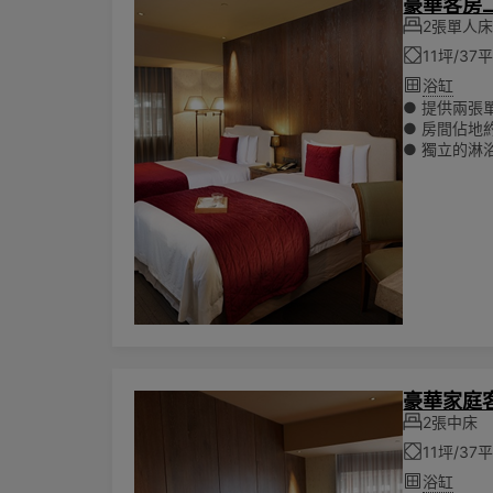
豪華客房
2張單人
11坪/3
浴缸
● 提供兩張單人
● 房間佔地約
● 獨立的淋
● 所有房費
● 可入住兩
● 可提供加
🌏為響應
陳列其他一
豪華家庭
2張中床
11坪/3
浴缸