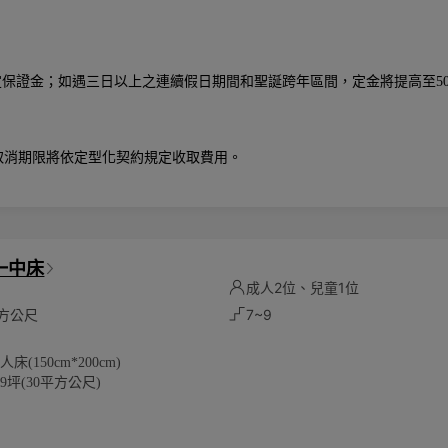
定保證金；如遇三日以上之連續假日期間和聖誕跨年區間，定金將提高至5
取消期限將依定型化契約規定收取費用。
一中床
成人2位、兒童1位
平方公尺
7~9
床(150cm*200cm)
9坪(30平方公尺)
將根據實際入住人數計算
位成人及一位6歲以下兒童