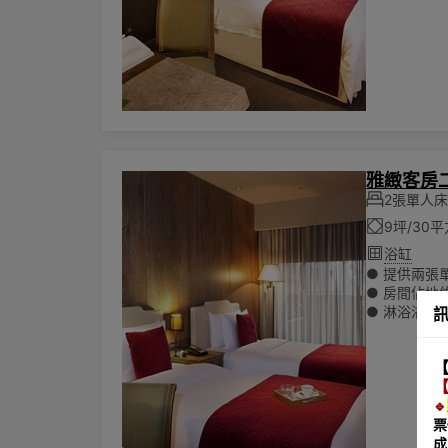
🌏為響應
陳列其他一
雅緻客房
2張單人
9坪/30
浴缸
● 提供兩張單人
● 房間佔地約
● 淋浴浴缸
● 所有房費
● 可入住兩
【
🌏為響應
【
陳列其他一
🔹
票
成