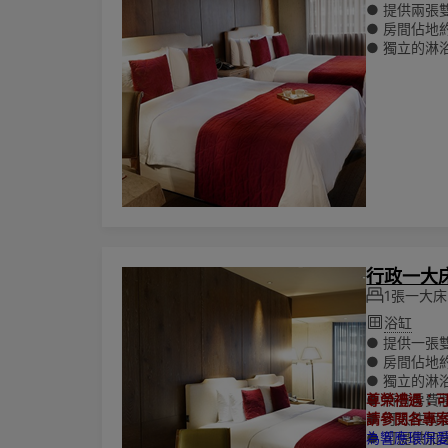
● 提供兩張雙人
● 房間佔地約
● 獨立的淋
● 所有房費
● 至多可入
🌏為響應
陳列其他一
行政一大
1張一大床
浴缸
● 提供一張雙人
● 房間佔地約
● 獨立的淋
● 所有房費
尊榮禮遇：可
● 可入住兩
請參閱各專
● 可提供加
為響應環保