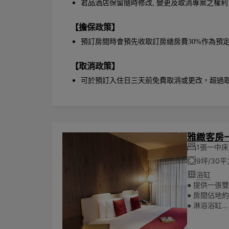
君品酒店保留隨時修改, 變更及取消專案之權利
【擔保政策】
預訂房間時會預先收取訂房總房費30%作為預
【取消政策】
可於預訂入住日三天前免費取消或更改，超過
雅緻客房
1張一中床
9坪/30
浴缸
● 提供一張雙人
● 房間佔地約
● 淋浴浴缸
所有房費
●
● 可入住兩