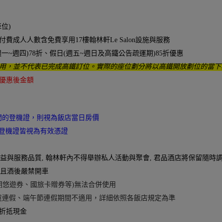
位)
費成人人數含免費享用17樓翰林軒Le Salon設施與服務
~週四)78折、假日(週五~週日及高鐵公告疏運期)85折優惠
用，並不代表已完成高鐵訂位。實際的座位劃分將以高鐵開放劃位的當下
優惠後金額
間的登機證，則視為飯店當日房價
30日登機證皆視為有效憑證
貴賓之權益與服務品質, 翰林軒內不得舉辦私人活動與聚會, 君品酒店將保留隨
飲酒且酒後嚴禁開車
朗悠遊券、國旅卡贈券等)無法合併使用
童連假、端午節連假期間不適用，詳細依照各飯店規定為準
得折抵現金