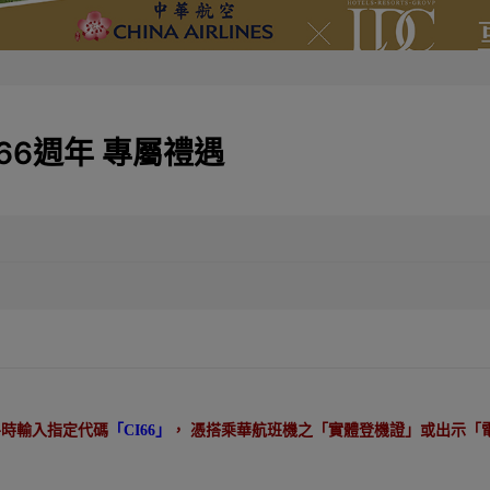
66週年 專屬禮遇
房時輸入指定代碼
「
CI66
」
，
憑搭乘華航班機之「實體登機證」或出示「