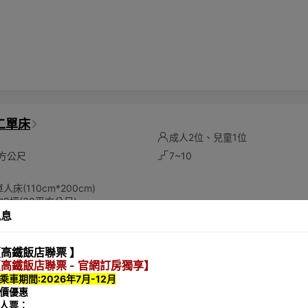
環保愛護地球，客房內僅提供毛巾、沐浴乳、洗髮乳，潤髮乳，身體乳、洗
次性備品。因此，我們鼓勵客人自行攜帶備品，一同為環保永續盡一份心
二單床
床
成人2位、兒童1位
平方公尺
7~10
床(110cm*200cm)
9坪(30平方公尺)
訊息
將根據實際入住人數計算
位成人及一位6歲以下兒童
高鐵飯店聯票 】
環保愛護地球，客房內僅提供毛巾、沐浴乳、洗髮乳，潤髮乳，身體乳、洗
高鐵飯店聯票 - 官網訂房獨享】
次性備品。因此，我們鼓勵客人自行攜帶備品，一同為環保永續盡一份心
乘車期間:2026年7月-12月
價優惠
人票：