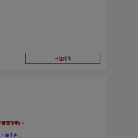
手乳，而不再
已經停售
年貴賓使用)。
乳，而不再陳