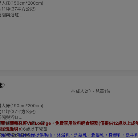
床(150cm*200cm)
11坪(37平方公尺)
浴間與浴缸
將根據實際入住人數計算
住四位成人
環保愛護地球，客房內僅提供毛巾、沐浴乳、洗髮乳，潤髮乳，身體乳、洗
次性備品。請貴賓自行攜帶一次性備品，一起為永續環保盡一份心力。
床
成人2位、兒童1位
床(190cm*200cm)
11坪(37平方公尺)
浴間與浴缸
將根據實際入住人數計算
至17樓翰林軒VIP Lounge，免費享用飲料輕食服務(僅提供12歲以上成
位成人及一位6歲以下兒童
案詳情說明。
床服務(額外費用)
愛護地球，客房內僅提供毛巾、沐浴乳、洗髮乳，潤髮乳，身體乳、洗手