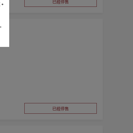
已經停售
惠。
。
手乳，而不再
已經停售