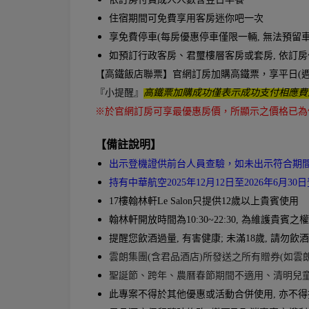
住宿期間可免費享用客房迷你吧一次
享免費停車(每房優惠停車僅限一輛, 無法預留車
如預訂行政客房、君璽樓層客房或套房, 依訂房付
【高鐵飯店聯票】官網訂房加購高鐵票，享平日(週一
『小提醒』
高鐵票加購成功僅表示成功支付相應費
※於官網訂房可享最優惠房價，所顯示之價格已為
【備註說明】
出示登機證供前台人員查驗，如未出示符合期
持有中華航空2025年12月12日至2026年6月
17
樓翰林軒Le Salon只提供12歲以上貴賓使用
翰林軒開放時間為10:30~22:30, 為維護
提醒您飲酒過量, 有害健康; 未滿18歲, 請勿
雲朗集團(含君品酒店)所發送之所有贈券(如雲
聖誕節、跨年、農曆春節期間不適用、清明兒
此專案不得於其他優惠或活動合併使用, 亦不