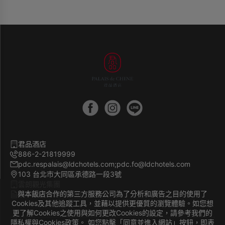
品。請貴賓自行攜帶一次性備品，一起為永續環保盡一份心
力。
君品酒店
886-2-21819999
pdc.respalais@ldchotels.com;pdc.fo@ldchotels.com
103 台北市大同區承德路一段3號
雲朗觀光集團
與本飯店合作的第三方服務公司為了分析和廣告之目的使用了
統一編號 62021700
Cookies及其他追蹤工具，並藉以提供更優質的瀏覽體驗。如您想
更了解Cookies之使用與如何更改Cookies的設定，請參考我們的
隱私權與Cookies政策。 如您點擊「同意並進入網站」按鈕，即表