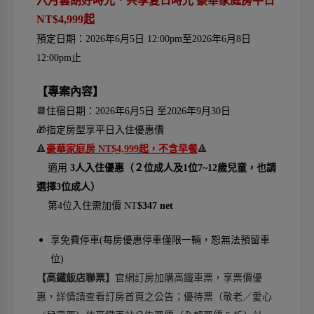
六月雲朗好時光．共享夏日時光 豪華家庭房平日
NT$4,999起
預定日期：2026年6月5日 12:00pm至2026年6月8日
12:00pm止
【專案內容】
📆
住宿日期：2026年6月5日 至2026年9月30日
🎁
指定房型享平日入住優惠價
🔺
🔺
豪華家庭房 NT$4,999起，不含早餐
適用
3
人入住優惠（２位成人及1位7~12歲兒童，也請
選擇3位成人）
第4位入住需加價 NT
$347 net
享免費停車(每房優惠停車僅限一輛，恕無法預留車
位)
【高鐵飯店聯票】
官網訂房加購高鐵車票，享票價優
惠，詳情請查看訂房首頁之公告；優待票（敬老／愛心