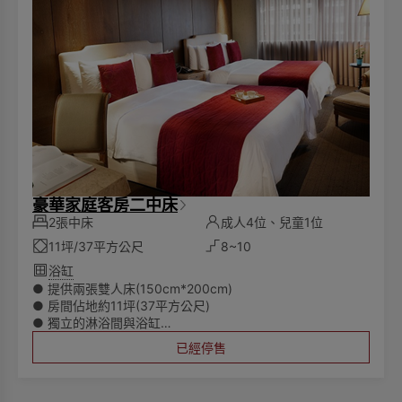
豪華家庭客房二中床
2張中床
成人4位、兒童1位
11坪/37平方公尺
8~10
浴缸
● 提供兩張雙人床(150cm*200cm)
● 房間佔地約11坪(37平方公尺)
● 獨立的淋浴間與浴缸
● 所有房費將根據實際入住人數計算
已經停售
● 至多可入住四位成人
🌏為響應環保愛護地球，客房內僅提供毛巾、沐浴乳、洗髮
乳，潤髮乳，身體乳、洗手乳，而不再陳列其他一次性備