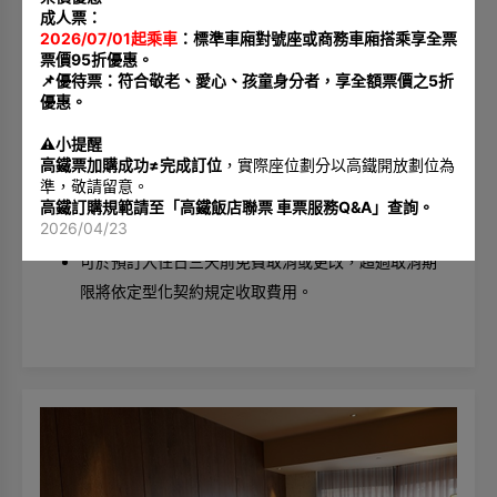
君品酒店保留隨時修改，變更及取消專案之權利
成人票：
2026/07/01起乘車
：標準車廂對號座或商務車廂搭乘享全票
票價95折優惠。
📌優待票：符合敬老、愛心、孩童身分者，享全額票價之5折
【擔保政策】
優惠。
預訂房間時會預先收取訂房總房費30%作為預定保證
⚠️小提醒
金；如遇三日以上之連續假日期間與聖誕跨年區間，
高鐵票加購成功≠完成訂位
，實際座位劃分以高鐵開放劃位為
定金將提高至50%。
準，敬請留意。
高鐵訂購規範請至「
高鐵飯店聯票 車票服務Q&A
」查詢。
2026/04/23
【取消政策】
可於預訂入住日三天前免費取消或更改，超過取消期
限將依定型化契約規定收取費用。