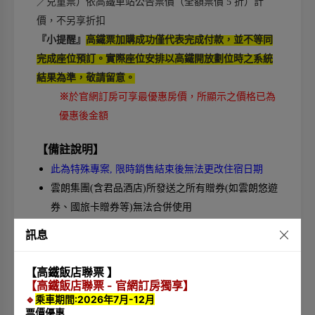
／兒童票）依高鐵車站公告票價（全額票價 5 折）計
價，不另享折扣
『小提醒』
高鐵票加購成功僅代表完成付款，並不等同
完成座位預訂。實際座位安排以高鐵開放劃位時之系統
結果為準，敬請留意。
※
於官網訂房可享最優惠房價，所顯示之價格已為
優惠後金額
【備註說明】
此為特殊專案, 限時銷售結束後無法更改住宿日期
雲朗集團(含君品酒店)所發送之所有贈券(如雲朗悠遊
券、國旅卡贈券等)無法合併使用
聖誕節、跨年、農曆春節期間不適用、清明兒童連
訊息
假、端午節連假期間不適用，詳細依照各飯店規定為
準
【高鐵飯店聯票 】
此專案不得於其他優惠或活動合併使用，亦不得折抵
【高鐵飯店聯票 - 官網訂房獨享】
🔹
乘車期間:2026年7月-12月
現金
票價優惠