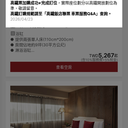
高鐵票加購成功≠完成訂位
，實際座位劃分以高鐵開放劃位為
準，敬請留意。
雅緻客房二單床
高鐵訂購規範請至「
高鐵飯店聯票 車票服務Q&A
」查詢。
2張單人床
成人2位、兒童1位
2026/04/23
9坪/30平方公尺
7~10
浴缸
● 提供兩張單人床(110cm*200cm)
● 房間佔地約9坪(30平方公尺)
● 淋浴浴缸
5,267
● 所有房費將根據實際入住人數計算
TWD
起
(含10%服務費+5%稅金)
● 可入住兩位成人及一位6歲以下兒童
🌏為響應環保愛護地球，客房內僅提供毛巾、沐浴乳、洗髮
查看空房
乳，潤髮乳，身體乳、洗手乳，而不再陳列其他一次性備
品。因此，我們鼓勵客人自行攜帶備品，一同為環保永續盡
一份心力。