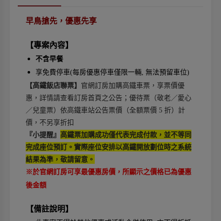
早鳥搶先，優惠先享
【專案內容】
不含早餐
享免費停車(每房優惠停車僅限一輛, 無法預留車位)
【高鐵飯店聯票】
官網訂房加購高鐵車票，享票價優
惠，詳情請查看訂房首頁之公告；優待票（敬老／愛心
／兒童票）依高鐵車站公告票價（全額票價 5 折）計
價，不另享折扣
『小提醒』
高鐵票加購成功僅代表完成付款，並不等同
完成座位預訂。實際座位安排以高鐵開放劃位時之系統
結果為準，敬請留意。
※於官網訂房可享最優惠房價，所顯示之價格已為優惠
後金額
【備註說明】