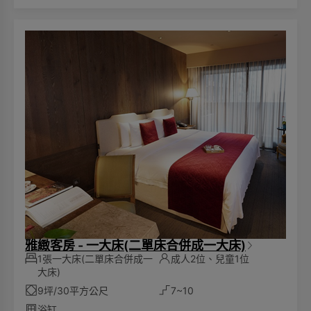
品。因此，我們鼓勵客人自行攜帶備品，一同為環保永續盡
一份心力。
雅緻客房 - 一大床(二單床合併成一大床)
1張一大床(二單床合併成一
成人2位、兒童1位
大床)
9坪/30平方公尺
7~10
浴缸