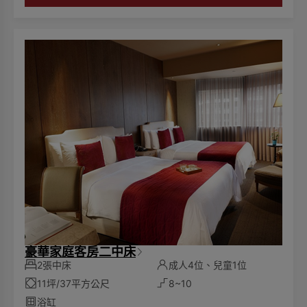
🌏為響應環保愛護地球，客房內僅提供毛巾、沐浴乳、洗髮
乳，潤髮乳，身體乳、洗手乳，而不再陳列其他一次性備
品。請貴賓自行攜帶一次性備品，一起為永續環保盡一份心
力。
豪華家庭客房二中床
2張中床
成人4位、兒童1位
11坪/37平方公尺
8~10
浴缸