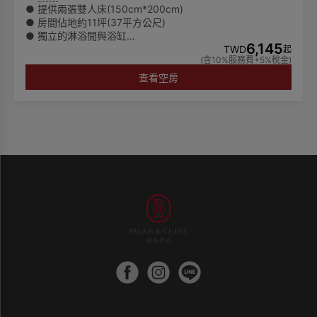
● 提供兩張雙人床(150cm*200cm)
● 房間佔地約11坪(37平方公尺)
● 獨立的淋浴間與浴缸
6,145
● 所有房費將根據實際入住人數計算
TWD
起
(含10%服務費+5%稅金)
● 至多可入住四位成人
🌏為響應環保愛護地球，客房內僅提供毛巾、沐浴乳、洗髮
查看空房
乳，潤髮乳，身體乳、洗手乳，而不再陳列其他一次性備
品。請貴賓自行攜帶一次性備品，一起為永續環保盡一份心
力。