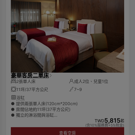
豪華客房二單床
2張單人床
成人2位、兒童1位
11坪/37平方公尺
7~9
浴缸
● 提供兩張單人床(120cm*200cm)
● 房間佔地約11坪(37平方公尺)
● 獨立的淋浴間與浴缸
5,815
● 所有房費將根據實際入住人數計算
TWD
起
(含10%服務費+5%稅金)
● 可入住兩位成人及一位6歲以下兒童
● 可提供加床服務(額外費用)
查看空房