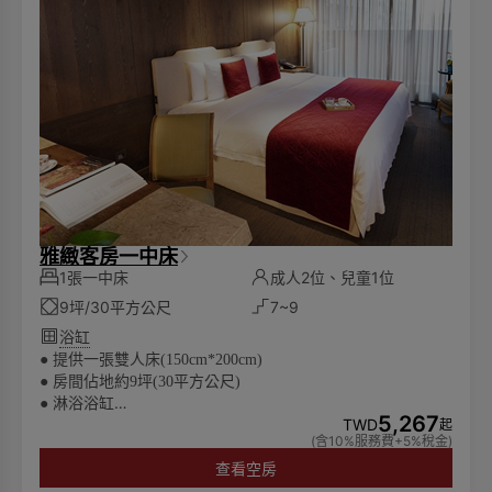
雅緻客房一中床
1張一中床
成人2位、兒童1位
9坪/30平方公尺
7~9
浴缸
● 提供一張雙人床(150cm*200cm)
● 房間佔地約9坪(30平方公尺)
● 淋浴浴缸
5,267
所有房費將根據實際入住人數計算
TWD
起
●
(含10%服務費+5%稅金)
● 可入住兩位成人及一位6歲以下兒童
查看空房
🌏為響應環保愛護地球，客房內僅提供毛巾、沐浴乳、洗髮
乳，潤髮乳，身體乳、洗手乳，而不再陳列其他一次性備