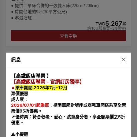
● 提供二單床合併的一張雙人床(220cm*200cm)
● 房間佔地約9坪(30平方公尺)
● 淋浴浴缸
5,267
所有房費將根據實際入住人數計算
TWD
起
●
(含10%服務費+5%稅金)
● 可入住兩位成人及一位6歲以下兒童
查看空房
🌏為響應環保愛護地球，客房內僅提供毛巾、沐浴乳、洗髮
乳，潤髮乳，身體乳、洗手乳，而不再陳列其他一次性備
品。請貴賓自行攜帶一次性備品，一起為永續環保盡一份心
力。
訊息
【高鐵飯店聯票 】
【高鐵飯店聯票 - 官網訂房獨享】
🔹
乘車期間:2026年7月-12月
票價優惠
成人票：
2026/07/01起乘車
：標準車廂對號座或商務車廂搭乘享全票
票價95折優惠。
📌優待票：符合敬老、愛心、孩童身分者，享全額票價之5折
優惠。
⚠️小提醒