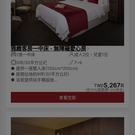
雅緻客房一中床 - 無障礙愛心房
1張一中床
成人2位、兒童1位
9坪/30平方公尺
7~9
● 提供一張雙人床(150cm*200cm)
● 房間佔地約9坪(30平方公尺)
● 浴室提供扶手欄設施
5,267
● 所有房費將根據實際入住人數計算
TWD
起
(含10%服務費+5%稅金)
● 可入住兩位成人及一位6歲以下兒童
🌏為響應環保愛護地球，客房內僅提供毛巾、沐浴乳、洗髮
查看空房
乳，潤髮乳，身體乳、洗手乳，而不再陳列其他一次性備
品。請貴賓自行攜帶一次性備品，一起為永續環保盡一份心
力。