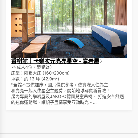
香榭館｜卡樂次元亮亮星空 - 攀岩屋
成人4位、嬰兒2位
床型：兩張大床 (160*200cm)
坪數：約 13 坪 (42.9m²)
*全館不提供加床，圖片僅供參考，依實際入住為主
和亮亮一起入住星空主題房，開始地球尋寶新冒險！
房內專屬的攀岩屋及JAKO-O德國兒童吊椅， 打造安全舒適
的迷你運動場，讓親子盡情享受互動時光。
採用英國百年皇室御用名床Slumberland斯林百蘭。