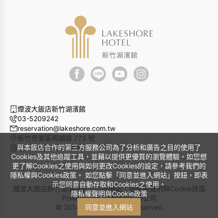
煙波大飯店新竹湖濱館
03-5209242
reservation@lakeshore.com.tw
新竹市東區明湖路 773 號
與本飯店合作的第三方服務公司為了分析和廣告之目的使用了
統一編號 23513848
Cookies及其他追蹤工具，並藉以提供更優質的瀏覽體驗。如您想
更了解Cookies之使用與如何更改Cookies的設定，請參考我們的
隱私權與Cookies政策。 如您點擊「同意並進入網站」按鈕，即表
示您同意自動存取和Cookies之使用。
煙波大飯店新竹湖濱館官方訂房網站｜
隱私權聲明與Cookie政策
隱私權聲明與Cookie政策
Powered by
曜通資訊有限公司
© 2014-2026 All Rights Reserved.
同意並進入網站