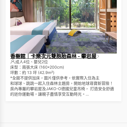
香榭館｜卡樂次元雙胞胎森林 - 攀岩屋
成人4位、嬰兒2位
床型：兩張大床 (160*200cm)
坪數：約 13 坪 (42.9m²)
*全館不提供加床，圖片僅供參考，依實際入住為主
和球球、跳跳一起入住森林主題房，開始地球尋寶新冒險！
房內專屬的攀岩屋及JAKO-O德國兒童吊椅， 打造安全舒適
的迷你運動場，讓親子盡情享受互動時光。
採用英國百年皇室御用名床Slumberland斯林百蘭。