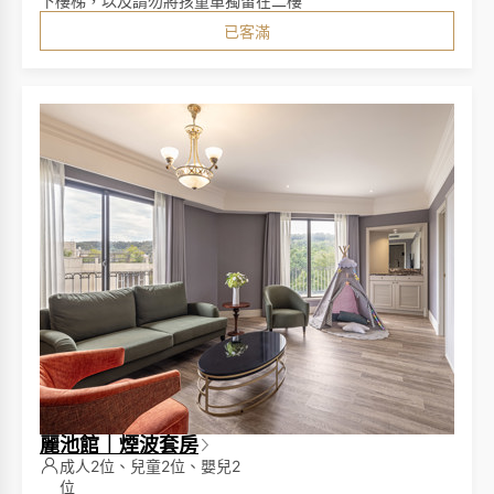
下樓梯，以及請勿將孩童單獨留在二樓
已客滿
麗池館｜煙波套房
成人2位、兒童2位、嬰兒2
位