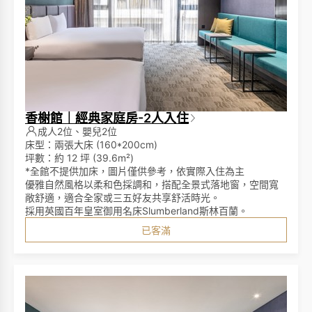
香榭館｜經典家庭房-2人入住
成人2位、嬰兒2位
床型：兩張大床 (160*200cm)
坪數：約 12 坪 (39.6m²)
*全館不提供加床，圖片僅供參考，依實際入住為主
優雅自然風格以柔和色採調和，搭配全景式落地窗，空間寬
敞舒適，適合全家或三五好友共享舒活時光。
採用英國百年皇室御用名床Slumberland斯林百蘭。
已客滿