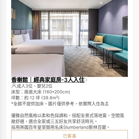
香榭館｜經典家庭房-3人入住
成人3位、嬰兒2位
床型：兩張大床 (160*200cm)
坪數：約 12 坪 (39.6m²)
*全館不提供加床，圖片僅供參考，依實際入住為主
優雅自然風格以柔和色採調和，搭配全景式落地窗，空間寬
敞舒適，適合全家或三五好友共享舒活時光。
採用英國百年皇室御用名床Slumberland斯林百蘭。
已客滿