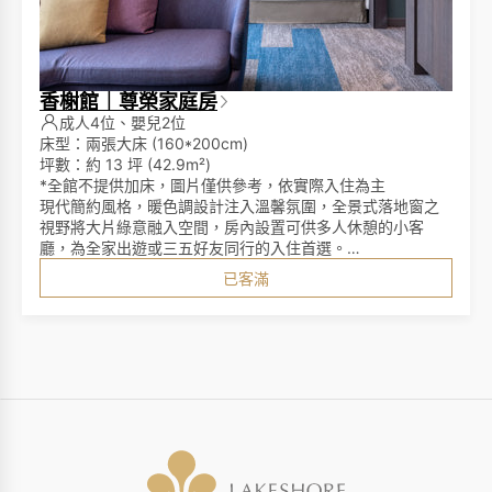
香榭館｜尊榮家庭房
成人4位、嬰兒2位
床型：兩張大床 (160*200cm)
坪數：約 13 坪 (42.9m²)
*全館不提供加床，圖片僅供參考，依實際入住為主
現代簡約風格，暖色調設計注入溫馨氛圍，全景式落地窗之
視野將大片綠意融入空間，房內設置可供多人休憩的小客
廳，為全家出遊或三五好友同行的入住首選。
採用英國百年皇室御用名床Slumberland斯林百蘭。
已客滿