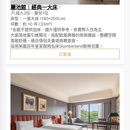
麗池館｜經典一大床
成人2位、嬰兒1位
床型：一張大床 (180*200cm)
坪數：約 10 坪 (33m²)
*全館不提供加床，圖片僅供參考，依實際入住為主
大面落地窗引進陽光，搭配歐風典雅的傢俱擺設，整體空間
寬敞舒適，適合情侶夫妻或商務差旅。
採用英國百年皇室御用名床Slumberland斯林百蘭。
已客滿