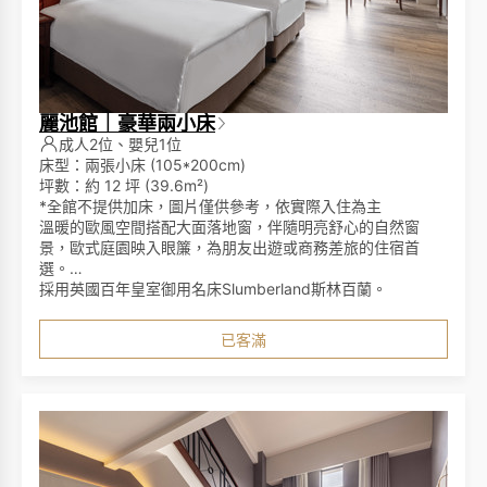
麗池館｜豪華兩小床
成人2位、嬰兒1位
床型：兩張小床 (105*200cm)
坪數：約 12 坪 (39.6m²)
*全館不提供加床，圖片僅供參考，依實際入住為主
溫暖的歐風空間搭配大面落地窗，伴隨明亮舒心的自然窗
景，歐式庭園映入眼簾，為朋友出遊或商務差旅的住宿首
選。
採用英國百年皇室御用名床Slumberland斯林百蘭。
已客滿