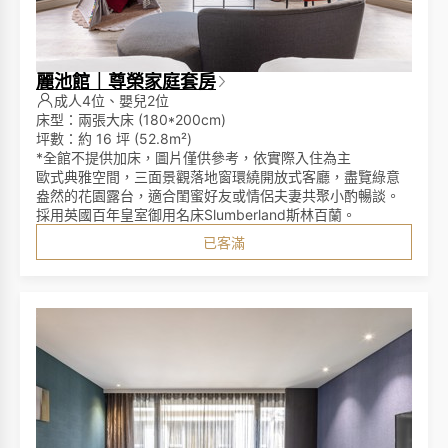
麗池館｜尊榮家庭套房
成人4位、嬰兒2位
床型：兩張大床 (180*200cm)
坪數：約 16 坪 (52.8m²)
*全館不提供加床，圖片僅供參考，依實際入住為主
歐式典雅空間，三面景觀落地窗環繞開放式客廳，盡覽綠意
盎然的花園露台，適合閨蜜好友或情侶夫妻共聚小酌暢談。
採用英國百年皇室御用名床Slumberland斯林百蘭。
已客滿