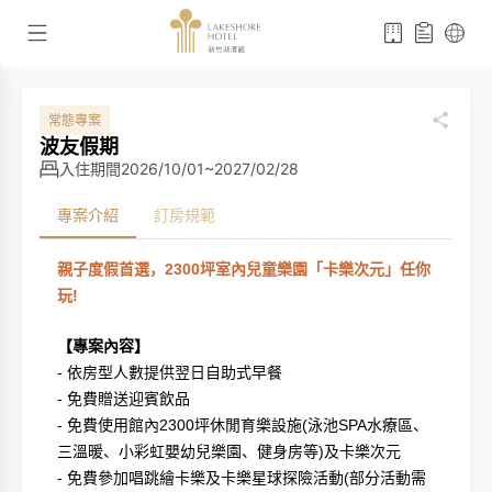
常態專案
波友假期
入住期間
2026/10/01~2027/02/28
專案介紹
訂房規範
親子度假首選，
2300
坪室內兒童樂園「卡樂次元」任你
玩
!
【專案內容】
-
依房型人數提供翌日自助式早餐
-
免費贈送迎賓飲品
-
免費使用館內
2300
坪休閒育樂設施
(
泳池
SPA
水療區、
三溫暖、小彩虹嬰幼兒樂園、健身房等
)
及卡樂次元
-
免費參加唱跳繪卡樂及卡樂星球探險活動
(
部分活動需