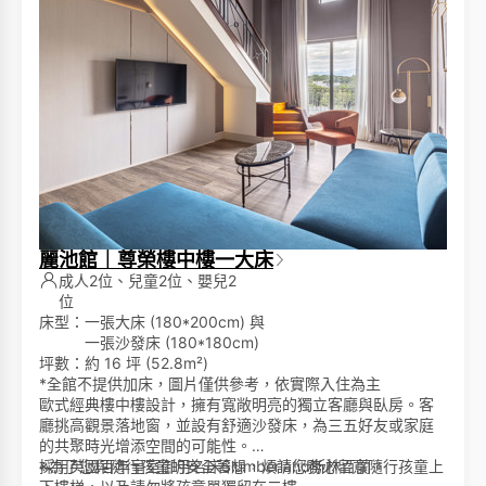
麗池館｜尊榮樓中樓一大床
成人2位、兒童2位、嬰兒2
位
床型：一張大床 (180*200cm) 與
一張沙發床 (180*180cm)
坪數：約 16 坪 (52.8m²)
*全館不提供加床，圖片僅供參考，依實際入住為主
歐式經典樓中樓設計，擁有寬敞明亮的獨立客廳與臥房。客
廳挑高觀景落地窗，並設有舒適沙發床，為三五好友或家庭
的共聚時光增添空間的可能性。
採用英國百年皇室御用名床Slumberland斯林百蘭。
※為了您與隨行孩童的安全著想，煩請您務必留意隨行孩童上