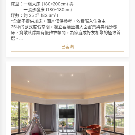
床型：一張大床 (180*200cm) 與
一張沙發床 (180*180cm)
坪數：約 25 坪 (82.6m²)
*全館不提供加床，圖片僅供參考，依實際入住為主
25坪的歐式度假空間，獨立客廳坐擁大面窗景與典雅沙發
床，寬敞臥房設有優雅衣帽間，為家庭或好友相聚的極致首
選。
採用英國百年皇室御用名床Slumberland斯林百蘭。
已客滿