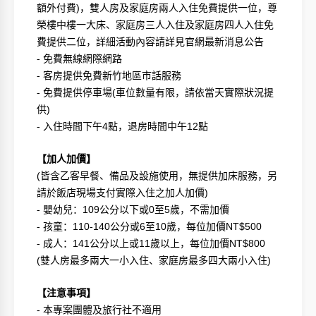
額外付費
)
，雙人房及家庭房兩人入住免費提供一位，尊
榮樓中樓一大床、家庭房三人入住及家庭房四人入住免
費提供二位，詳細活動內容請詳見官網最新消息公告
-
免費無線網際網路
-
客房提供免費新竹地區市話服務
-
免費提供停車場
(
車位數量有限，請依當天實際狀況提
供
)
-
入住時間下午
4
點，退房時間中午
12
點
【加人加價】
(
皆含乙客早餐、備品及設施使用，無提供加床服務，另
請於飯店現場支付實際入住之加人加價
)
-
嬰幼兒：
109
公分以下或
0
至
5
歲，不需加價
-
孩童：
110-140
公分或
6
至
10
歲，每位加價
NT$500
-
成人：
141
公分以上或
11
歲以上，每位加價
NT$800
(
雙人房最多兩大一小入住、家庭房最多四大兩小入住
)
【注意事項】
-
本專案團體及旅行社不適用