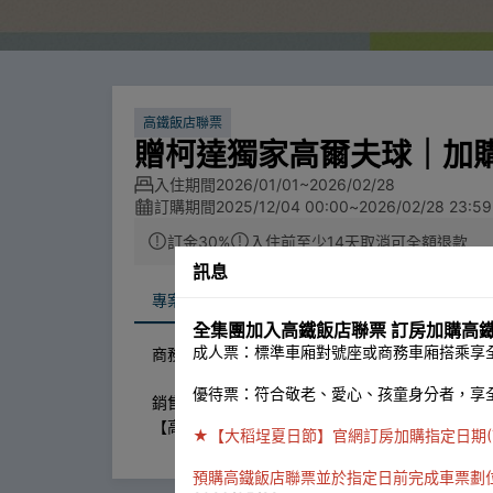
高鐵飯店聯票
贈柯達獨家高爾夫球｜加購
入住期間
2026/01/01~2026/02/28
訂購期間
2025/12/04 00:00
~
2026/02/28 23:59
訂金30%
入住前至少14天取消可全額退款
訊息
專案介紹
全集團加入高鐵飯店聯票 訂房加購高
成人票：標準車廂對號座或商務車廂搭乘享全
商務客房3,850元起，專案訂房即
贈獨家特製柯達l
優待票：符合敬老、愛心、孩童身分者，享
銷售日期：2025/12/04~2026/02/28。乘車期間：20
【高鐵飯店聯票】官網訂房加購高鐵車票
享78折
★【大稻埕夏日節】官網訂房加購指定日期(7/22、7/
預購高鐵飯店聯票並於指定日前完成車票劃