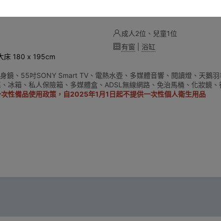
成人2位、兒童1位
有窗
|
浴缸
 180 x 195cm
身鏡、55吋SONY Smart TV、電熱水壺、多媒體音響、閱讀燈、天鵝
、冰箱、私人保險箱、多媒體盒、ADSL無線網路、免治馬桶、化妝鏡、
次性備品使用政策，自2025年1月1日起不提供一次性個人衛生用品