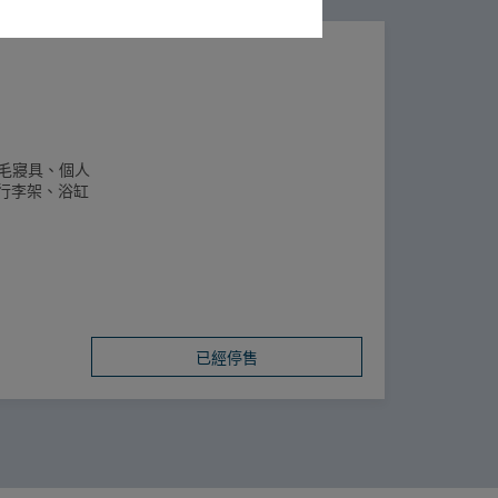
羽毛寢具、個人
行李架、浴缸
已經停售