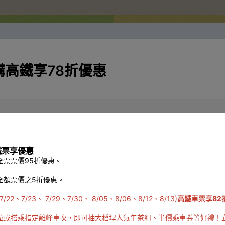
高鐵享78折優惠
鐵票享優惠
票票價95折優惠。
ogo高爾夫球
，一起來柯達獨旅慢行，享受我的Me Time!
全額票價之5折優惠。
26/01/01~2026/02/28
起
優惠，雙人左營
-
台北來回最高省
1,320
元起。
23、 7/29、7/30、 8/05、8/06、8/12、8/13)
高鐵車票享82
位或搭乘指定離峰車次，即可抽大稻埕人氣午茶組、半價乘車券等好禮！