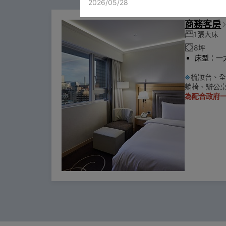
2026/05/28
商務客房
1張大床
8坪
床型：一大床
※
梳妝台、全
躺椅、辦公桌
為配合政府一