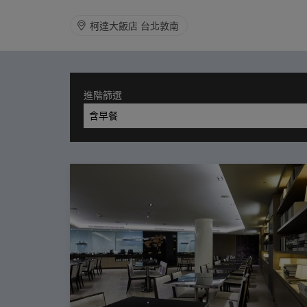
柯達大飯店 台北敦南
進階篩選
含早餐