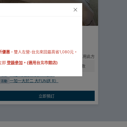
含早餐
一加一大於二 大FUN送
一加一大於二 大FUN送
入住期間 2026/01/02 ~ 2026/12/25
敦南店 一加一大於二 大FUN送~~
折優惠
，雙人左營-台北來回最高省1,080元。
連住2晚以上 或 預定2間 同房型房間，即可享用此方
案優惠☺
立即
登錄參加
。(適用台北市館店)
訂金 30%
入住前至少14天取消可全額退款
優惠內容:連住2晚以上 或 預定2間 (同房型房間)，
折
一加一大於二 大FUN送
〉
活動
3000元房價
一加一大於二 大FUN送 R
〉
活動
住一晚不夠，再住一晚更好，
每日限量間數，一起來柯達享受吧！
立即預訂