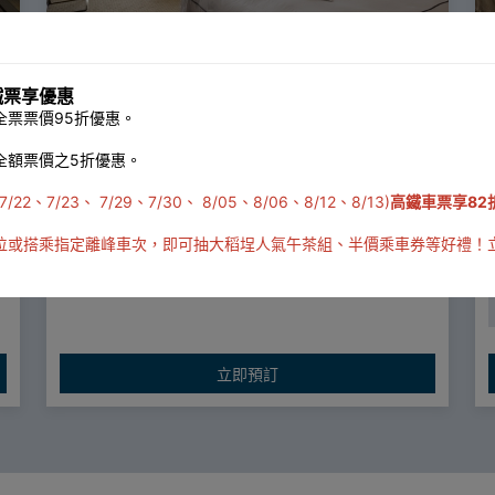
鐵票享優惠
票票價95折優惠。
含早餐
加床方案
加床方案
全額票價之5折優惠。
入住期間 2025/10/15 ~
23、 7/29、7/30、 8/05、8/06、8/12、8/13)
高鐵車票享82
訂金 30%
入住前至少14天取消可全額退款
位或搭乘指定離峰車次，即可抽大稻埕人氣午茶組、半價乘車券等好禮！
1
立即預訂