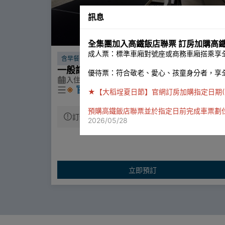
訊息
全集團加入高鐵飯店聯票 訂房加購高
成人票：標準車廂對號座或商務車廂搭乘享全
含早餐
一般訂房含早餐
優待票：符合敬老、愛心、孩童身分者，享
入住期間 2025/10/15 ~ 2027/12/30
※
官網限定 超值含早專案
★【大稻埕夏日節】官網訂房加購指定日期(7/22、7/
依專案房型人數致贈豐盛自助式早餐
預購高鐵飯店聯票並於指定日前完成車票劃
訂金 30%
入住前至少14天取消可全額退款
2026/05/28
房價已含稅與服務費
部分房型
可加床 1600/人
為配合政府一次性備品使用政策，自2025年1月
日起不提供一次性個人衛生用品
立即預訂