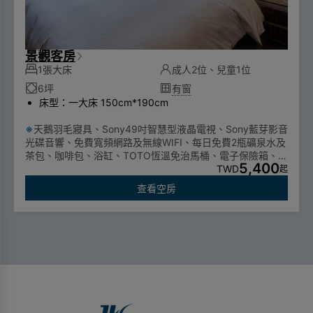
景觀客房
1張大床
成人2位、兒童1位
6坪
有窗
床型：一大床 150cm*190cm
※
天鵝羽毛寢具、Sony49吋智慧型液晶電視、Sony藍芽影音
光碟音響、免費寬頻網路及無線WIFI、每日免費2瓶礦泉水及
茶包、咖啡包、浴缸、TOTO恆溫免治馬桶、電子保險箱、靜
5,400
音冰箱、電熱水壼 、吹風機、床頭鬧鐘、膠囊咖啡機
TWD
起
為配合行政府一次性備品使用政策，自2025年1月1日起不提
查看空房
供一次性個人衛生用品