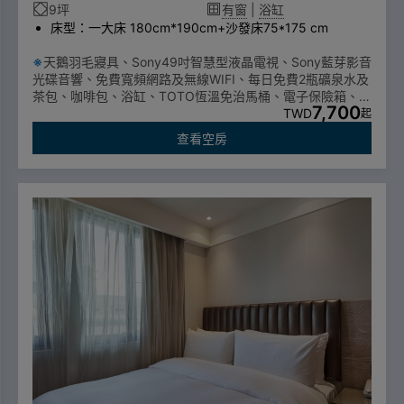
9坪
有窗
|
浴缸
床型：一大床 180cm*190cm+沙發床75*175 cm
※
天鵝羽毛寢具、Sony49吋智慧型液晶電視、Sony藍芽影音
光碟音響、免費寬頻網路及無線WIFI、每日免費2瓶礦泉水及
茶包、咖啡包、浴缸、TOTO恆溫免治馬桶、電子保險箱、靜
7,700
音冰箱、電熱水壼 、吹風機、床頭鬧鐘、膠囊咖啡機
TWD
起
為配合政府一次性備品使用政策，自2025年1月1日起不提供
查看空房
一次性個人衛生用品