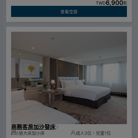
6,900
音冰箱、電熱水壼、吹風機、床頭鬧鐘、膠囊咖啡機
TWD
起
為配合政府一次性備品使用政策，自2025年1月1日起不提供
查看空房
一次性個人衛生用品
商務客房加沙發床
1張大床加小床
成人3位、兒童1位