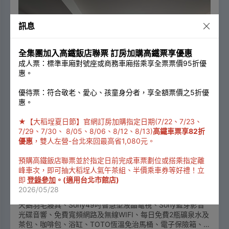
訊息
全集團加入高鐵飯店聯票 訂房加購高鐵票享優惠
成人票：標準車廂對號座或商務車廂搭乘享全票票價95折優
惠。
優待票：符合敬老、愛心、孩童身分者，享全額票價之5折優
惠。
★【大稻埕夏日節】官網訂房加購指定日期(7/22、7/23、
7/29、7/30、 8/05、8/06、8/12、8/13)
高鐵車票享82折
優惠
，雙人左營-台北來回最高省1,080元。
商務雙床房
預購高鐵飯店聯票並於指定日前完成車票劃位或搭乘指定離
1張小床
成人2位、兒童1位
峰車次，即可抽大稻埕人氣午茶組、半價乘車券等好禮！立
9坪
有窗
即
登錄參加
。(適用台北市館店)
床型：兩小床 90cm*190cm*2
2026/05/28
天鵝羽毛寢具、Sony49吋智慧型液晶電視、Sony藍芽影音
光碟音響、免費寬頻網路及無線WIFI、每日免費2瓶礦泉水及
茶包、咖啡包、浴缸、TOTO恆溫免治馬桶、電子保險箱、靜