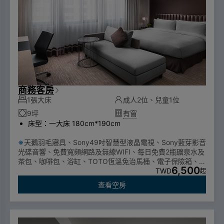
商務客房
1張大床
成人2位、兒童1位
9坪
有窗
床型：一大床 180cm*190cm
※
天鵝羽毛寢具、Sony49吋智慧型液晶電視、Sony藍芽影音
光碟音響、免費寬頻網路及無線WIFI、每日免費2瓶礦泉水及
茶包、咖啡包、浴缸、TOTO恆溫免治馬桶、電子保險箱、靜
6,500
音冰箱、電熱水壼 、吹風機、床頭鬧鐘、膠囊咖啡機
TWD
起
為配合行政府一次性備品使用政策，自2025年1月1日起不提
查看空房
供一次性個人衛生用品