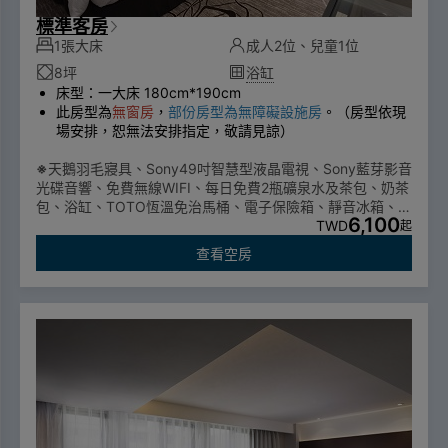
標準客房
1張大床
成人2位、兒童1位
8坪
浴缸
床型：一大床 180cm*190cm
此房型為
無窗房
，
部份房型為無障礙設施房
。（房型依現
場安排，恕無法安排指定，敬請見諒）
※
天鵝羽毛寢具、Sony49吋智慧型液晶電視、Sony藍芽影音
光碟音響、免費無線WIFI、每日免費2瓶礦泉水及茶包、奶茶
包、浴缸、TOTO恆溫免治馬桶、電子保險箱、靜音冰箱、電
6,100
熱水壼 、吹風機、膠囊咖啡機
TWD
起
為配合政府一次性備品使用政策，自2025年1月1日起不提供
查看空房
一次性個人衛生用品