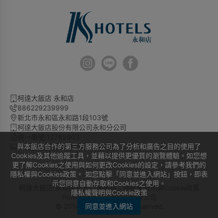
柯達大飯店 永和店
886229239999
新北市永和區永和路1段103號
柯達大飯店股份有限公司永和分公司
統一編號 12789903
與本飯店合作的第三方服務公司為了分析和廣告之目的使用了
旅宿登記證號 新北市旅館008號
Cookies及其他追蹤工具，並藉以提供更優質的瀏覽體驗。如您想
更了解Cookies之使用與如何更改Cookies的設定，請參考我們的
隱私權與Cookies政策。 如您點擊「同意並進入網站」按鈕，即表
示您同意自動存取和Cookies之使用。
柯達大飯店 永和店官方訂房網站｜
隱私權聲明與Cookie政策
隱私權聲明與Cookie政策
Powered by
曜通資訊有限公司
© 2014-2026 All Rights Reserved.
同意並進入網站