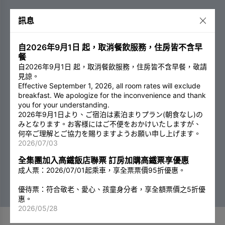
訊息
自2026年9月1日 起，取消餐飲服務，住房皆不含早
餐
自2026年9月1日 起，取消餐飲服務，住房皆不含早餐，敬請
見諒。
Effective September 1, 2026, all room rates will exclude
breakfast. We apologize for the inconvenience and thank
you for your understanding.
2026年9月1日より、ご宿泊は素泊まりプラン(朝食なし)の
みとなります。お客様にはご不便をおかけいたしますが、
何卒ご理解とご協力を賜りますようお願い申し上げます。
2026/07/03
全集團加入高鐵飯店聯票 訂房加購高鐵票享優惠
成人票：2026/07/01起乘車，享全票票價95折優惠。
優待票：符合敬老、愛心、孩童身分者，享全額票價之5折優
惠。
2026/05/28