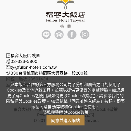
福容大飯店 桃園
03-326-5800
ty@fullon-hotels.com.tw
330台灣桃園市桃園區大興西路一段200號
統一編號 28501434
與本飯店合作的第三方服務公司為了分析和廣告之目的使用了
旅宿登記證號 交觀業字第1261號
Cookies及其他追蹤工具，並藉以提供更優質的瀏覽體驗。如您想
更了解Cookies之使用與如何更改Cookies的設定，請參考我們的
隱私權與Cookies政策。 如您點擊「同意並進入網站」按鈕，即表
示您同意自動存取和Cookies之使用。
福容大飯店 桃園官方訂房網站｜
隱私權聲明與Cookie政策
隱私權聲明與Cookie政策
Powered by
曜通資訊有限公司
© 2014-2026 All Rights Reserved.
同意並進入網站