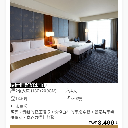
市景豪華客房B
2張大床
(180*200CM)
4人
13.5坪
5~6樓
市景房
明亮、清新的寢居環境，愉悅自在的享樂空間，闔家共享暢
快假期，向心力從此凝聚。
8,499
TWD
起