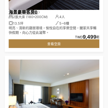
海景豪華客房B
2張大床
(180*200CM)
4人
13.5坪
5~6樓
明亮、清新的寢居環境，愉悅自在的享樂空間，闔家共享暢
快假期，向心力從此凝聚。
9,499
TWD
起
查看空房