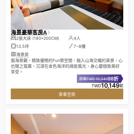
海景豪華客房A
2張大床
(180*200CM)
4人
13.5坪
7~8樓
海景房
面海景觀，精致優閒的Fun樂空間，融入山海交織的美景，心
也隨之寬廣，沉浸在金色海洋的旖旎風光，身心靈極致美好
享受。
98折
原價TWD 10,349
10,149
TWD
起
查看空房