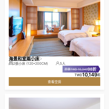
海景和室兩小床
2張小床
(120*200CM)
5人
98折
原價TWD 10,349
10,149
TWD
起
查看空房