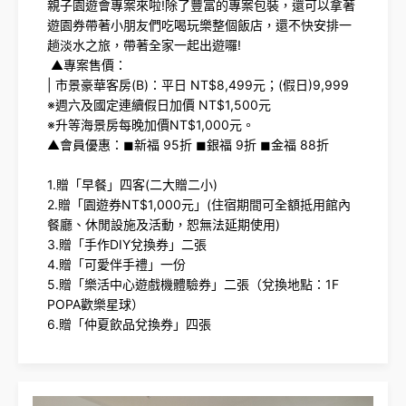
親子園遊會專案來啦!除了豐富的專案包裝，還可以拿著
遊園券帶著小朋友們吃喝玩樂整個飯店，還不快安排一
趟淡水之旅，帶著全家一起出遊囉!
▲專案售價：
| 市景豪華客房(B)：平日 NT$8,499元；(假日)9,999
※週六及國定連續假日加價 NT$1,500元
※升等海景房每晚加價NT$1,000元。
▲會員優惠：◼︎新福 95折 ◼︎銀福 9折 ◼︎金福 88折
1.贈「早餐」四客(二大贈二小)
2.贈「園遊券NT$1,000元」(住宿期間可全額抵用館內
餐廳、休閒設施及活動，恕無法延期使用)
3.贈「手作DIY兌換券」二張
4.贈「可愛伴手禮」一份
5.贈「樂活中心遊戲機體驗券」二張（兌換地點：1F
POPA歡樂星球）
6.贈「仲夏飲品兌換券」四張