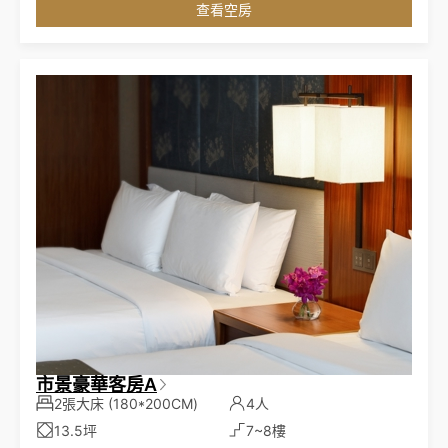
查看空房
市景豪華客房A
2張大床
(180*200CM)
4人
13.5坪
7~8樓