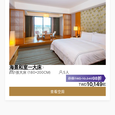
海景和室一大床
1張大床
(180*200CM)
5人
98折
原價TWD 10,349
10,149
TWD
起
查看空房