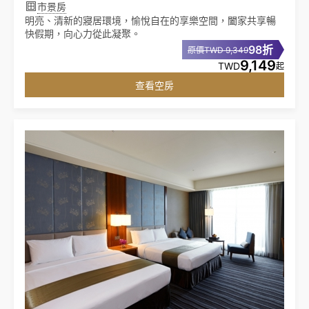
市景房
明亮、清新的寢居環境，愉悅自在的享樂空間，闔家共享暢
快假期，向心力從此凝聚。
98折
原價TWD 9,349
9,149
TWD
起
查看空房