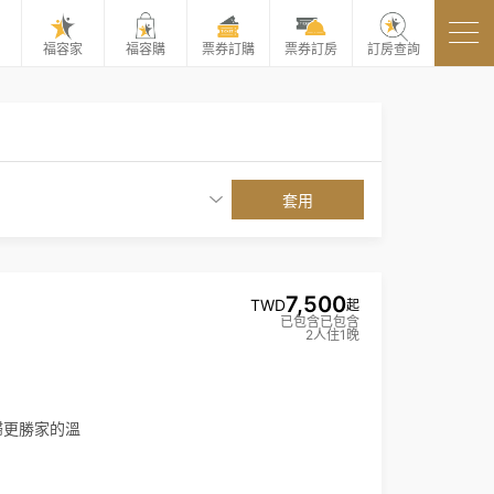
福容家
福容購
票券訂購
票券訂房
訂房查詢
套用
7,500
TWD
起
已包含已包含
2人住1晚
歸更勝家的溫