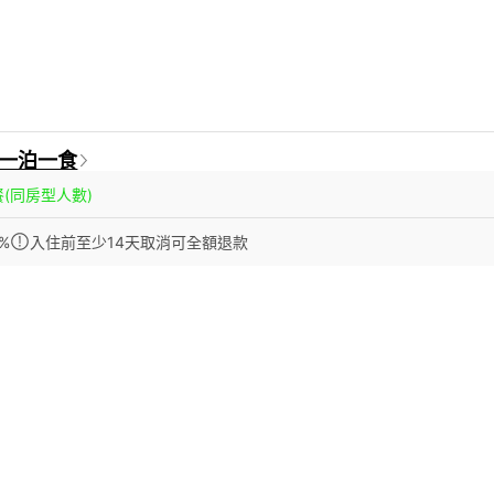
-一泊一食
餐
(同房型人數)
%
入住前至少14天取消可全額退款