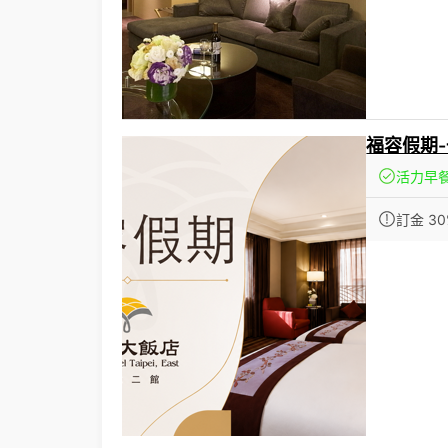
福容假期
活力早
訂金 30