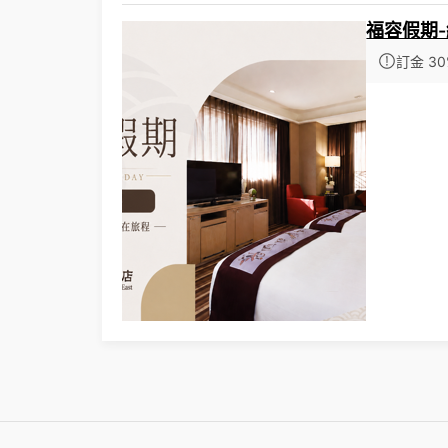
福容假期
訂金 30