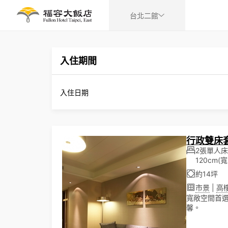
台北二館
入住期間
入住日期
行政雙床
2張單人
120cm(寬
約14坪
市景
|
高
寬敞空間首選
馨。