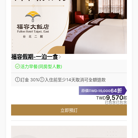
福容假期-一泊一食
活力早餐
(同房型人數)
訂金 30%
入住前至少14天取消可全額退款
64折
原價TWD 15,000
9,570
TWD
起
已包含已包含
立即預訂