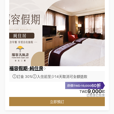
福容假期-純住房
訂金 30%
入住前至少14天取消可全額退款
60折
原價TWD 15,000
9,000
TWD
起
已包含已包含
立即預訂