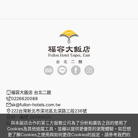
福容大飯店 台北二館
0226620088
sk@fullon-hotels.com.tw
222台灣新北市深坑區北深路三段236號
統一編號 28989420
與本飯店合作的第三方服務公司為了分析和廣告之目的使用了
旅宿登記證號 新北市旅館244號
Cookies及其他追蹤工具，並藉以提供更優質的瀏覽體驗。如您想
更了解Cookies之使用與如何更改Cookies的設定，請參考我們的