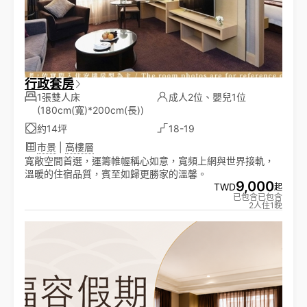
行政套房
1張雙人床
成人2位、嬰兒1位
(180cm(寬)*200cm(長))
約14坪
18-19
市景
|
高樓層
寬敞空間首選，運籌帷幄稱心如意，寬頻上網與世界接軌，
溫暖的住宿品質，賓至如歸更勝家的溫馨。
9,000
TWD
起
已包含已包含
2人住1晚