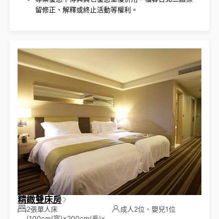
留修正、解釋或終止活動等權利。
精緻雙床房
2張單人床
成人2位、嬰兒1位
(100cm(寬)×200cm(長)x