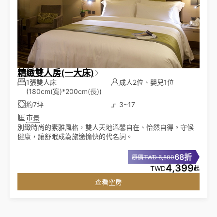
精緻雙人房(一大床)
1張雙人床
成人2位、嬰兒1位
(180cm(寬)*200cm(長))
約7坪
3~17
市景
別緻時尚的素雅風格，雙人天地溫馨自在、怡然自得。守候
健康，讓舒眠成為旅途愉快的代名詞。
68折
原價TWD 6,500
4,399
TWD
起
查看空房