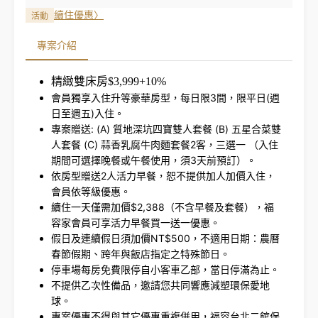
續住優惠
〉
活動
專案介紹
精緻雙床房$3,999+10%
會員獨享入住升等豪華房型，每日限3間，限平日(週
日至週五)入住。
專案贈送: (A) 質地深坑四寶雙人套餐 (B) 五星合菜雙
人套餐 (C) 蒜香乳腐牛肉麵套餐2客，三選一 （入住
期間可選擇晚餐或午餐使用，須3天前預訂）。
依房型贈送2人活力早餐，恕不提供加人加價入住，
會員依等級優惠。
續住一天僅需加價$2,388（不含早餐及套餐），福
容家會員可享活力早餐買一送一優惠。
假日及連續假日須加價NT$500，不適用日期：農曆
春節假期、跨年與飯店指定之特殊節日。
停車場每房免費限停自小客車乙部，當日停滿為止。
不提供乙次性備品，邀請您共同響應減塑環保愛地
球。
專案優惠不得與其它優惠重複併用，福容台北二館保