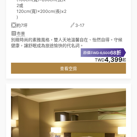
2或
120cm(寬)×200cm(長)x2
)
約7坪
3-17
市景
別緻時尚的素雅風格，雙人天地溫馨自在、怡然自得。守候
健康，讓舒眠成為旅途愉快的代名詞。
68折
原價TWD 6,500
4,399
TWD
起
查看空房