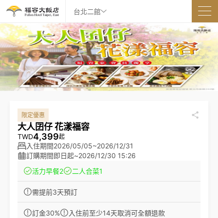
台北二館
限定優惠
大人囝仔 花漾福容
4,399
TWD
起
入住期間
2026/05/05~2026/12/31
訂購期間
即日起
~
2026/12/30 15:26
活力早餐
2
二人合菜
1
需提前3天預訂
訂金30%
入住前至少14天取消可全額退款