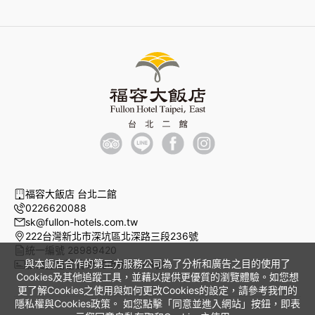
福容大飯店 台北二館
0226620088
sk@fullon-hotels.com.tw
222台灣新北市深坑區北深路三段236號
統一編號 28989420
與本飯店合作的第三方服務公司為了分析和廣告之目的使用了
旅宿登記證號 新北市旅館244號
Cookies及其他追蹤工具，並藉以提供更優質的瀏覽體驗。如您想
更了解Cookies之使用與如何更改Cookies的設定，請參考我們的
隱私權與Cookies政策。 如您點擊「同意並進入網站」按鈕，即表