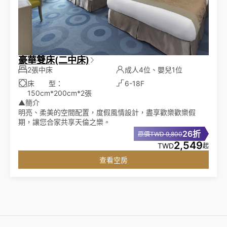
豪華雙床(二中床)
2張中床
成人4位、嬰兒1位
床 型：
6-18F
150cm*200cm*2張
▲簡介
明亮、柔美的空間配置，度假風情設計，盡享歡樂歡樂假
期，讓您合家共享天倫之樂。
26折
原價TWD 9,800
2,549
TWD
起
查看空房