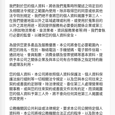
我們對於您的個人資料，將依我們蒐集時所闡述之特定目的
及相關法令規定之範圍內使用。除非取得您的同意或依其他
法令特別規定，我們絕不會將您的個人資料揭露予第三人、
在我們營運地區以外之區域處理或利用，或使用於蒐集目的
以外之其他用途。若因提供服務有必要委託關係企業或第三
人(例如物流業者、金流業者、資訊服務業者等)時，我們會執
行必要的監督，以確保您的個人資料安全。
為提供您更多產品及服務優惠，本公司將會在必要範圍內，
將您的姓名、性別、聯絡電話、手機號碼、電子郵件信箱、
通訊地址、會員點數、消費金額及發票號碼等基本資料，提
供予本公司之關係企業及與本公司有合作關係之指定特約廠
商處理及利用。
您的個人資料，本公司將依照個人資料保護法、個人資料保
護法施行細則等一切相關法令規定，以及您與本公司往來之
契約或書面約定辦理。除法律規定、委任第三人處理營業相
關事務，或與您的往來契約或書面文件另有約定，而須揭露
您的個人資料予第三人外，將不會向任何其他第三人揭露或
供其使用。
公務機關因公共利益或法律規定，要求本公司公開特定個人
資料時，本公司將視公務機關合法正式的程序，以及對本公