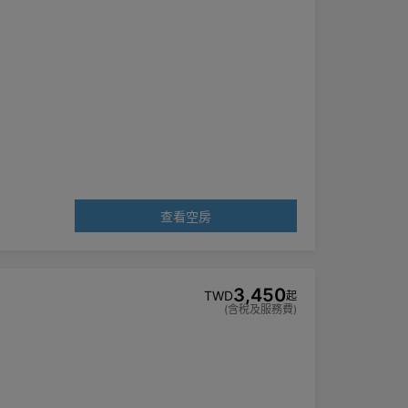
查看空房
3,450
TWD
起
(含稅及服務費)