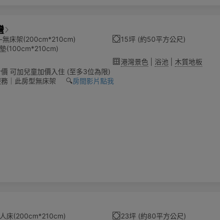
灣
無床架(200cm*210cm)
15坪 (約50平方公尺)
(100cm*210cm)
港灣景色
|
浴池
|
木質地板
價 可加兒童加價入住 (至多3位為限)
務｜此房型無床架 🔍️
房間影片點我
床(200cm*210cm)
23坪 (約80平方公尺)