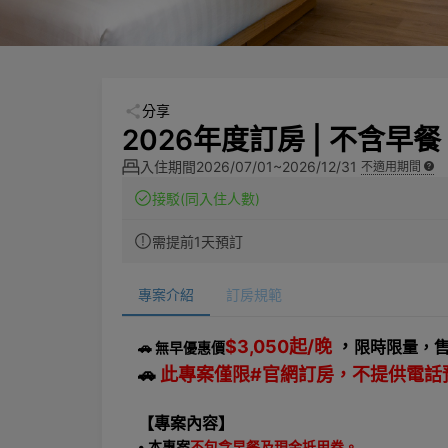
分享
2026年度訂房 | 不含早餐
入住期間
2026/07/01~2026/12/31
不適用期間
接駁
(同入住人數)
需提前1天預訂
專案介紹
訂房規範
$3,050起/晚
，
限時限量，
🚗 無早優惠價
🚗
此專案僅限#官網訂房，不提供電話
【專案內容】
• 本專案
不包含早餐及現金抵用券。