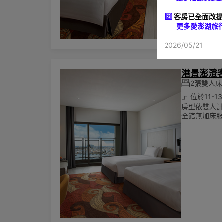
2️⃣
客房已全面改提
更多愛澎湖旅行計劃
2026/05/21
港景澎澄
2張雙人床(
位於11-1
房型依雙人計
全館無加床服