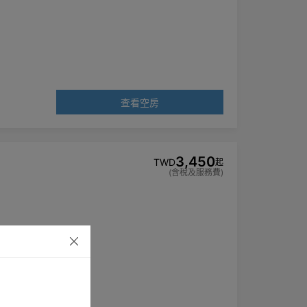
查看空房
3,450
TWD
起
(含稅及服務費)