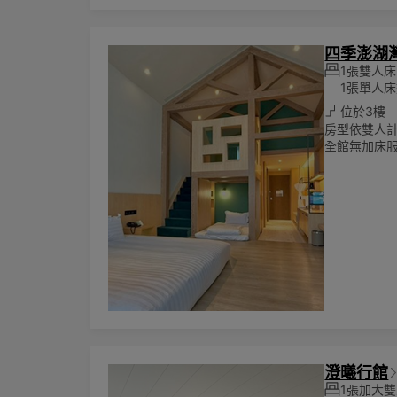
四季澎湖
1張雙人床-
1張單人床墊
位於3樓
房型依雙人計
全館無加床服
澄曦行館
1張加大雙人