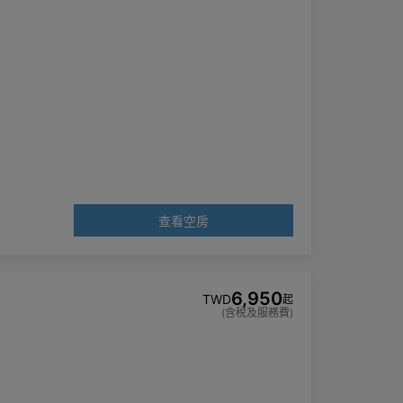
查看空房
6,950
TWD
起
(含稅及服務費)