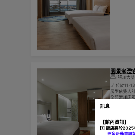
園景澎澄
1張加大雙人
位於11-1
房型依雙人
全館無加床
訊息
【館內資訊】
1️⃣
飯店將於2025
更多活動資訊請點