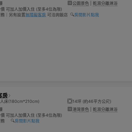
樓
公園景色
|
乾濕分離淋浴
價 可加人加價入住 (至多4位為限)
服務｜另有設置
無障礙客房
可洽詢飯店 🔍️
房間影片點我
客房
床(180cm*210cm)
14坪 (約46平方公尺)
樓
港灣景色
|
乾濕分離淋浴
價 可加人加價入住 (至多4位為限)
務 🔍️
房間影片點我