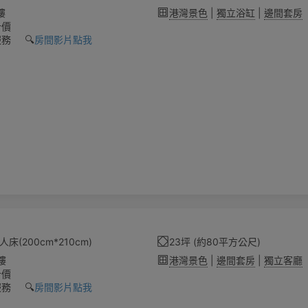
樓
港灣景色
|
獨立浴缸
|
邊間套房
計價
務 🔍️
房間影片點我
床(200cm*210cm)
23坪 (約80平方公尺)
樓
港灣景色
|
邊間套房
|
獨立客廳
計價
務 🔍️
房間影片點我