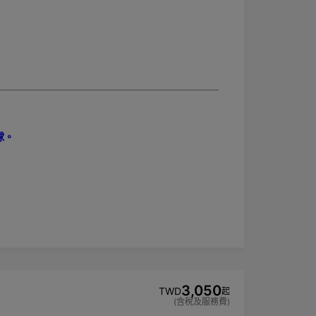
球。
3,050
TWD
起
(含稅及服務費)