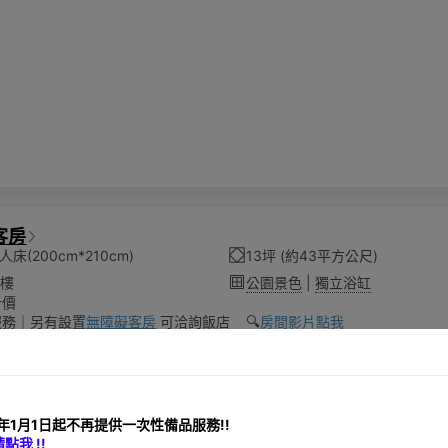
客房
床(200cm*210cm)
13坪 (約43平方公尺)
3樓
公園景色
|
獨立浴缸
計價
服務｜另有設置
無障礙客房
可洽詢飯店 🔍️
房間影片點我
年1月1日起不再提供一次性備品服務!!
我 !!