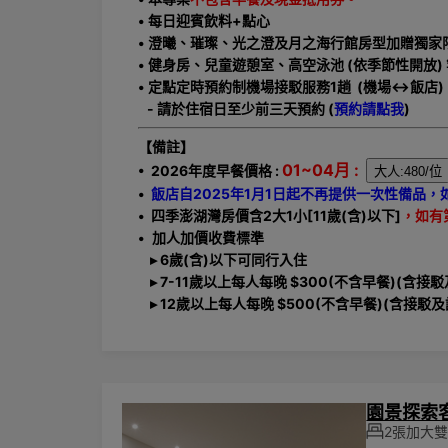
• 每日迎賓飲料+點心
• 澄曦、璀璨、光之澄及月之海行館房型加贈獨家限定伴
• 健身房、兒童遊憩室、高空泳池 (依季節性開放
• 定點定時預約制機場接駁服務1趟 (機場<->飯店)
-
請於住宿日至少前三天預約 (
預約請點我
)
【備註】
01~04月 :
• 2026年度早餐價格 :
•
飯店自2025年1月1日起不再提供一次性備品
• 四季澎湖灣房價含2大1小[11歲(含)以下]
，如有
•
加人加價收費標準
▸ 6歲(含)以下可同行入住
▸ 7-11歲以上每人每晚 $300(不含早餐)(含接
▸ 12歲以上每人每晚 $500(不含早餐)(含接駁
園景探索
2張加大雙人