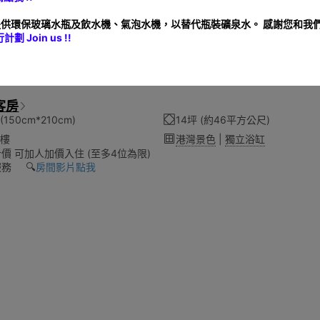
供環保玻璃水瓶及飲水機、氣泡水機，以替代瓶裝礦泉水。 感謝您和我
 Join us !!
客房
150cm*210cm)
14坪 (約46平方公尺)
3樓
港灣景色
|
獨立浴缸
價 可加人加價入住 (至多4位為限)
務 🔍️
房間影片點我