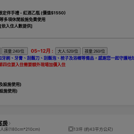
手禮 - 紅酒乙瓶 (價值$1550)
) 等多項休閒設施免費使用
 [依入住人數提供]
05~12月 :
，如牙刷、牙膏、刮鬍刀、刮鬍泡、梳子及浴帽等備品，感謝您一起守護地
第四位要入住需要額外現場加價入住
駁及設施使用)
及設施使用)
客房
床(180cm*210cm)
13坪 (約43平方公尺)