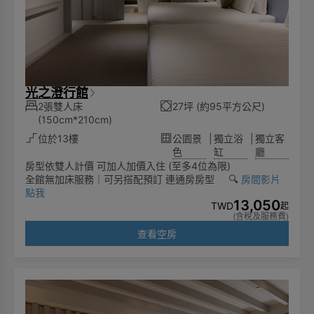
光之澄行館
2張雙人床
27坪 (約95平方公尺)
(150cm*210cm)
位於13樓
公園景
|
獨立浴
|
獨立客
色
缸
廳
房型依雙人計價 可加人加價入住 (至多4位為限)
全館無加床服務｜可另搭配預訂 連通房房型 🔍️
房間影片
點我
13,050
TWD
起
(含稅及服務費)
查看空房