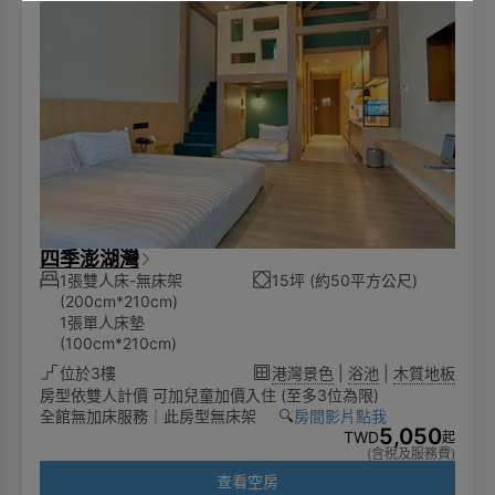
四季澎湖灣
1張雙人床-無床架
15坪 (約50平方公尺)
(200cm*210cm)
1張單人床墊
(100cm*210cm)
位於3樓
港灣景色
|
浴池
|
木質地板
房型依雙人計價 可加兒童加價入住 (至多3位為限)
全館無加床服務｜此房型無床架 🔍️
房間影片點我
5,050
TWD
起
(含稅及服務費)
查看空房