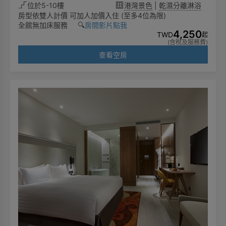
位於5-10樓
港灣景色
|
乾濕分離淋浴
房型依雙人計價 可加人加價入住 (至多4位為限)
全館無加床服務 🔍️
房間影片點我
4,250
TWD
起
(含稅及服務費)
查看空房