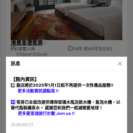
港景澎澄客房
2張雙人床
14坪 (約46平方公尺)
(150cm*210cm)
位於11-13樓
港灣景色
|
獨立浴缸
訊息
房型依雙人計價 可加人加價入住 (至多4位為限)
全館無加床服務 🔍️
房間影片點我
4,650
【館內資訊】
TWD
起
(含稅及服務費)
1️⃣
飯店將於2025年1月1日起不再提供一次性備品服務!!
更多活動資訊請點我 !!
查看空房
2️⃣
客房已全面改提供環保玻璃水瓶及飲水機、氣泡水機，以
替代瓶裝礦泉水。 感謝您和我們一起減塑愛地球！
更多愛澎湖旅行計劃 Join us !!
2026/05/21