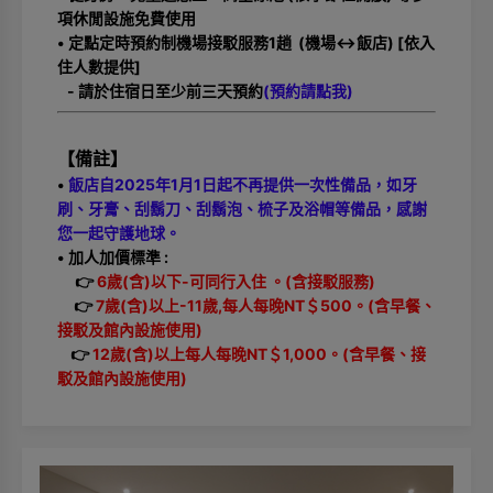
項休閒設施免費使用
• 定點定時預約制機場接駁服務1趟 (機場<->飯店) [依入
住人數提供]
- 請於住宿日至少前三天預約
(預約請點我)
【備註】
•
飯店自2025年1月1日起不再提供一次性備品，如牙
刷、牙膏、刮鬍刀、刮鬍泡、梳子及浴帽等備品，感謝
您一起守護地球。
• 加人加價標準 :
👉
6歲(含)以下-可同行入住 。(含接駁服務)
👉
7歲(含)以上-11歲,每人每晚NT＄500。(含早餐、
接駁及館內設施使用)
👉
12歲(含)以上每人每晚NT＄1,000。(含早餐、接
駁及館內設施使用)