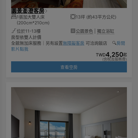
園景澎澄客房
1張加大雙人床
13坪 (約43平方公尺)
(200cm*210cm)
位於11-13樓
公園景色
|
獨立浴缸
房型依雙人計價
全館無加床服務｜另有設置
無障礙客房
可洽詢飯店 🔍️
房間
影片點我
4,250
TWD
起
(含稅及服務費)
查看空房