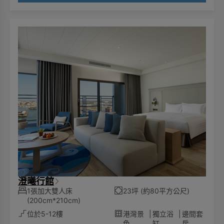
澄曦行館
1張加大雙人床
23坪 (約80平方公尺)
(200cm*210cm)
位於5-12樓
港灣景
|
獨立浴
|
邊間套
色
缸
房