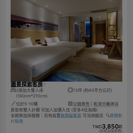
園景探索客房
2張加大雙人床
13坪 (約43平方公尺)
(180cm*210cm)
位於5-10樓
公園景色
|
乾濕分離淋浴
房型依雙人計價 可加人加價入住 (至多4位為限)
全館無加床服務｜另有設置
無障礙客房
可洽詢飯店 🔍️
房間影
片點我
3,850
TWD
起
(含稅及服務費)