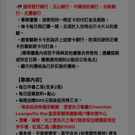
-💳
適用發行銀行：玉山銀行、中國信託銀行、台新銀
行、兆豐銀行
• 專案優惠，須使用同一限定卡別付訂金及尾款。
• 每卡每日限訂購一間，且須於入住時出示卡片以利查
驗。
• 經查驗刷卡卡別為非上述發卡銀行，則須另提供正確
卡別重新刷卡付訂金。
(專案優惠內容恕不得與其他優惠合併使用；連續假期
或特定日期、優惠適用規則以飯店公告為主)
• 顯示的價格為已折扣後的價格。
【專案內容】
• 每日早餐乙客(至多2客)
• 每日迎賓飲料+點心
• 每晚加贈600元現金抵用券乙次。
-
現金抵用券適用範圍：澄澄全日餐廳/Chenchen
Lounge/Go Star星探索極限運動場/7樓休閒中心
•
澄曦、璀璨、光之澄及月之海行館房型加贈獨家限定
伴手禮 - 紅酒乙瓶 (價值$1550)
•
健身房、兒童遊憩室、高空泳池 (依季節性開放) 等多