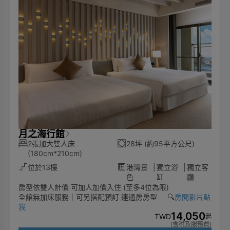
月之海行館
2張加大雙人床
28坪 (約95平方公尺)
(180cm*210cm)
位於13樓
港灣景
|
獨立浴
|
獨立客
色
缸
廳
房型依雙人計價 可加人加價入住 (至多4位為限)
全館無加床服務｜可另搭配預訂 連通房房型 🔍️
房間影片點
我
14,050
TWD
起
(含稅及服務費)