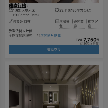
璀璨行館
1張加大雙人床
23坪 (約80平方公尺)
(200cm*210cm)
位於5-13樓
港灣景
|
邊間套
|
獨立客
色
房
廳
房型依雙人計價
全館無加床服務 🔍️
房間影片點我
7,750
TWD
起
(含稅及服務費)
查看空房