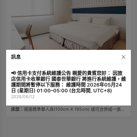
訊息
精緻雙人房
2張標準單人床
成人2位、兒童1位、嬰兒1
(100x195cm)
位
📢 信用卡支付系統維護公告 親愛的貴賓您好： 因旅
1張特大雙人床
店信用卡收單銀行 國泰世華銀行 將進行系統維護，維
(200x195cm)
護期間將暫停以下服務： 維護時間 2026年05月24
日 (星期日) 01:00–05:00 (台北時間, UTC+8)
26m²
2-8樓
2026/06/12
【房型說明】
房間面積：
26m²
床型：
兩張標準單人床(100cm X 195cm) 或可合併成一張雙
人床(200cm X 195cm)，請於訂房流程中選擇所需床型配
置。
最多入住人數：
2位
可否加床：
不可加床