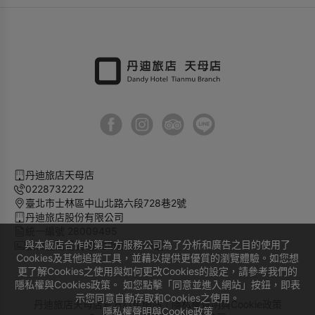
可否加置嬰兒床：
可(免費限量提供，請先來電預約)
衛浴設備：
淋浴/免治馬桶 ※ 提供加人服務至多1位，未滿6歲
兒童免費，6歲(含)以上TWD 500/晚(含早餐)，請事先告
知，若人數超額恕無法受理入住。
丹迪旅店天母店
0228732222
臺北市士林區中山北路六段728巷2號
丹迪旅店股份有限公司
統一編號 28009495
與本飯店合作的第三方服務公司為了分析和廣告之目的使用了
旅宿登記證號 臺北市旅館301號
Cookies及其他追蹤工具，並藉以提供更優質的瀏覽體驗。如您想
更了解Cookies之使用與如何更改Cookies的設定，請參考我們的
隱私權與Cookies政策。 如您點擊「同意並進入網站」按鈕，即表
示您同意自動存取和Cookies之使用。
丹迪旅店天母店官方訂房網站｜
隱私權聲明與Cookie政策
隱私權聲明與Cookie政策