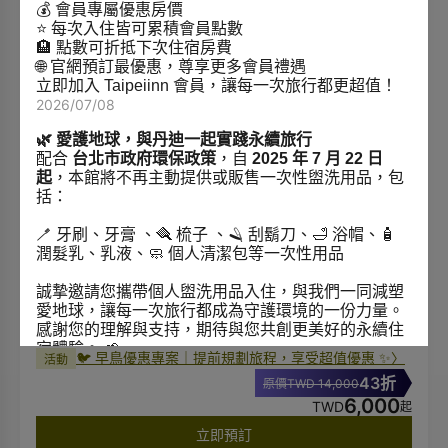
💰 會員專屬優惠房價
⭐ 每次入住皆可累積會員點數
🏨 點數可折抵下次住宿房費
🌐 官網預訂最優惠，尊享更多會員禮遇
立即加入 Taipeiinn 會員，讓每一次旅行都更超值！
2026/07/08
🌿 愛護地球，與丹迪一起實踐永續旅行
配合
台北市政府環保政策
，自
2025 年 7 月 22 日
起
，本館將不再主動提供或販售一次性盥洗用品，包
一般預訂
括：
最多入住30晚
🪥 牙刷、牙膏 、🪮 梳子 、🪒 刮鬍刀、🛁 浴帽、🧴
潤髮乳、乳液、🧼 個人清潔包等一次性用品
平日訂金 30%, 連假訂金 50%
入住前至少3天取消可全額退款
誠摯邀請您攜帶個人盥洗用品入住，與我們一同減塑
愛地球，讓每一次旅行都成為守護環境的一份力量。
🏡 長住優惠專案｜住越久，省越多，享受台北慢生活
活動
感謝您的理解與支持，期待與您共創更美好的永續住
🌿
〉
宿體驗。 🌱
🐦 早鳥優惠專案｜提前規劃旅程，享受超值優惠 ✨
〉
活動
2026/07/08
43折
原價TWD 14,000
🏡 官網限定｜早鳥住房優惠
6,000
TWD
起
提前規劃旅程，更享超值優惠！
立即預訂
即日起，凡於
入住日前 30 天（含）完成訂房
，於官