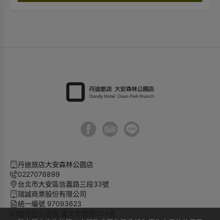
網結帳時輸入優惠代碼，即可享
官網房價 85 折
優
惠，讓您以更優惠的價格，輕鬆入住丹迪旅店。
📅 提前預訂，享受早鳥專屬禮遇！
2026/06/17
丹迪旅店大安森林公園店
0227076899
台北市大安區信義路三段33號
瑞誠商業股份有限公司
統一編號 97093623
旅宿登記證號 臺北市旅館004號