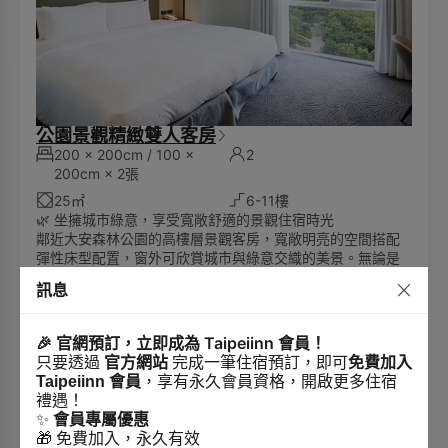
公園景觀精緻雙人客房
200 × 200cm / 100 ×
2
200cm × 2張
25㎡
6-11樓
🌿 坐擁城市綠意，享受寬敞舒適的景觀住宿時光
鄰近大安森林公園的高樓層景觀客房，寬敞明亮的空間搭配
彈性床型配置，窗外可欣賞城市與綠意交織的美景。無論是
家庭旅行、好友出遊或商務住宿，都能在舒適自在的環境中
訊息
6,000
享受放鬆旅程。
TWD
起
2人住1晚
🎉 官網預訂，立即成為 Taipeiinn 會員！
只要透過
官方網站
完成一筆住宿預訂，即可
免費加入
Taipeiinn 會員
，享有永久會員資格，開啟更多住宿
禮遇！
✨
會員專屬優惠
🎁 免費加入，永久有效