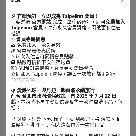
訊息
🎉 官網預訂，立即成為 Taipeiinn 會員！
只要透過
官方網站
完成一筆住宿預訂，即可
免費加入
Taipeiinn 會員
，享有永久會員資格，開啟更多住宿
禮遇！
✨
會員專屬優惠
🎁 免費加入，永久有效
💰 會員專屬優惠房價
⭐ 每次入住皆可累積會員點數
🏨 點數可折抵下次住宿房費
🌐 官網預訂最優惠，尊享更多會員禮遇
立即加入 Taipeiinn 會員，讓每一次旅行都更超值！
2026/07/08
🌿 愛護地球，與丹迪一起實踐永續旅行
配合
台北市政府環保政策
，自
2025 年 7 月 22 日
起
，本館將不再主動提供或販售一次性盥洗用品，包
括：
🪥 牙刷、牙膏 、🪮 梳子 、🪒 刮鬍刀、🛁 浴帽、🧴
潤髮乳、乳液、🧼 個人清潔包等一次性用品