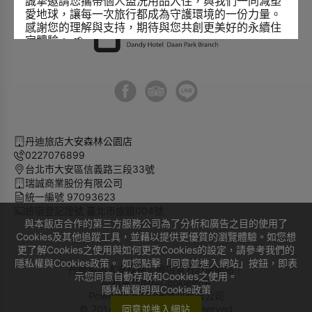
誠摯邀請您攜帶個人盥洗用品入住，與我們一同減塑
愛地球，讓每一次旅行都成為守護環境的一份力量。
感謝您的理解與支持，期待與您共創更美好的永續住
宿體驗。 🌱
2026/07/08
🏡 官網限定｜早鳥住房優惠
提前規劃旅程，更享超值優惠！
即日起，凡於
入住日前 30 天（含）完成訂房
，於官
網結帳時輸入優惠代碼，即可享
官網房價 85 折
優
惠，讓您以更優惠的價格，輕鬆入住丹迪旅店。
丹迪旅店大安森林公園店
📅 提前預訂，享受早鳥專屬禮遇！
0227076899
2026/06/17
台北市大安區信義路三段33號
瑞誠商業股份有限公司
統一編號 97093623
旅宿登記證號 臺北市旅館004號
與本飯店合作的第三方服務公司為了分析和廣告之目的使用了
Cookies及其他追蹤工具，並藉以提供更優質的瀏覽體驗。如您想
更了解Cookies之使用與如何更改Cookies的設定，請參考我們的
隱私權與Cookies政策。 如您點擊「同意並進入網站」按鈕，即表
丹迪旅店大安森林公園店官方訂房網站｜
示您同意自動存取和Cookies之使用。
隱私權聲明與Cookie政策
隱私權聲明與Cookie政策
Powered by
曜通資訊有限公司
© 2014-2026 All Rights Reserved.
同意並進入網站