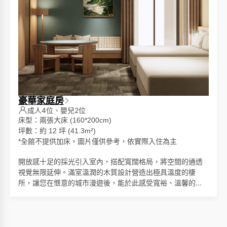
豪華家庭房
成人4位、嬰兒2位
床型：兩張大床 (160*200cm)
坪數：約 12 坪 (41.3m²)
*
全館不提供加床，圖片僅供參考，依實際入住為主
開放感十足的採光引入室內，搭配寬闊格局，將空間的通透
視覺無限延伸。滿室溫潤的木質設計營造出極具溫度的棲
所，讓您在愜意的城市漫遊後，能於此感受寬裕、溫馨的
「回嘉」時光。