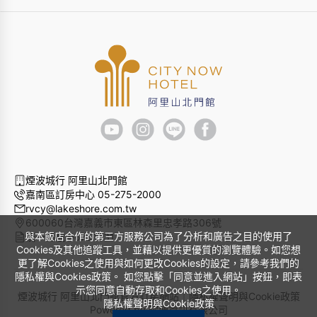
煙波城行 阿里山北門館
嘉南區訂房中心 05-275-2000
rvcy@lakeshore.com.tw
600060台灣嘉義市東區林森里忠孝路306號
與本飯店合作的第三方服務公司為了分析和廣告之目的使用了
統一編號 96751731
Cookies及其他追蹤工具，並藉以提供更優質的瀏覽體驗。如您想
更了解Cookies之使用與如何更改Cookies的設定，請參考我們的
隱私權與Cookies政策。 如您點擊「同意並進入網站」按鈕，即表
示您同意自動存取和Cookies之使用。
煙波城行 阿里山北門館官方訂房網站｜
隱私權聲明與Cookie政策
隱私權聲明與Cookie政策
Powered by
曜通資訊有限公司