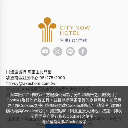
煙波城行 阿里山北門館
嘉南區訂房中心 05-275-2000
rvcy@lakeshore.com.tw
600060台灣嘉義市東區林森里忠孝路306號
與本飯店合作的第三方服務公司為了分析和廣告之目的使用了
統一編號 96751731
Cookies及其他追蹤工具，並藉以提供更優質的瀏覽體驗。如您想
更了解Cookies之使用與如何更改Cookies的設定，請參考我們的
隱私權與Cookies政策。 如您點擊「同意並進入網站」按鈕，即表
示您同意自動存取和Cookies之使用。
煙波城行 阿里山北門館官方訂房網站｜
隱私權聲明與Cookie政策
隱私權聲明與Cookie政策
Powered by
曜通資訊有限公司