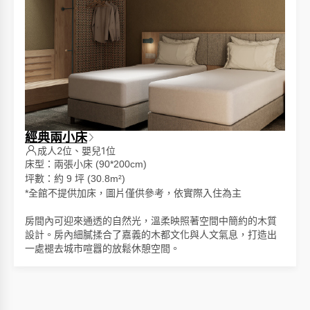
經典兩小床
成人2位、嬰兒1位
床型：兩張小床 (90*200cm)
坪數：約 9 坪 (30.8m²)
*
全館不提供加床，圖片僅供參考，依實際入住為主
房間內可迎來通透的自然光，溫柔映照著空間中簡約的木質
設計。房內細膩揉合了嘉義的木都文化與人文氣息，打造出
一處褪去城市喧囂的放鬆休憩空間。