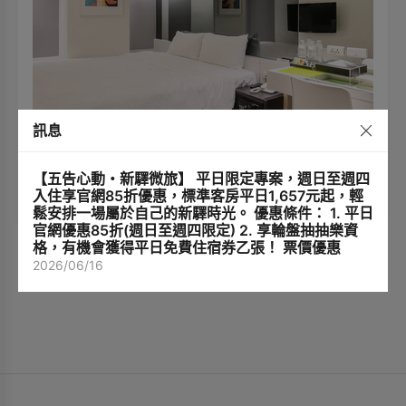
訊息
標準客房
【五告心動・新驛微旅】 平日限定專案，週日至週四
入住享官網85折優惠，標準客房平日1,657元起，輕
1張單人床
2人
鬆安排一場屬於自己的新驛時光。 優惠條件： 1. 平日
官網優惠85折(週日至週四限定) 2. 享輪盤抽抽樂資
格，有機會獲得平日免費住宿券乙張！ 票價優惠
2026/06/16