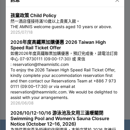
孩童政策 Child Policy
然一酒店僅接待滿10歲以上貴賓入館。
THE AMNIS welcome guests aged 10 years or above.
2025/07/18
2026年度高鐵票加購優惠 2026 Taiwan High
Speed Rail Ticket Offer
如需2026年度高鐵聯票加購優惠，預訂完成後，請電洽訂房
中心 07-9730111 (09:00-17:30) 或 來信
: reservation@theamnistlc.com
To enjoy the 2026 Taiwan High Speed Rail Ticket Offer,
kindly complete your accommodation reservation first
and then contact our Reservations Team at +886 7 973
0111 (09:00–17:30) or via email at
reservation@theamnistlc.com
. We would be delighted to
assist with your arrangements.
2026/06/08
2026/10/12-10/16 游泳池及女用三溫暖關閉
Swimming Pool and Women's Sauna Closure
Notice (October 12–16, 2026)
為提供更完善及舒適的住宿環境，本飯店將於 2026 年進行