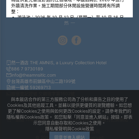
外牆清洗作業。施工期間部分休閒設施營運時間將有所調
整：
游泳池：
2026 年 10 月 12 日（星期一）至 10 月 16 日
（星期五）期間，全日暫停開放。
女用三溫暖：
2026 年 10 月 12 日（星期一）至 10 月 16
日（星期五）期間，每日於 18:00 後恢復開放使用。
To provide a more comfortable and enjoyable stay
experience, our hotel will be conducting exterior building
cleaning works in October 2026. During this period, the
然一酒店 THE AMNIS, a Luxury Collection Hotel
operating hours of certain recreational facilities will be
886 7 9730189
adjusted as follows:
info@theamnsitlc.com
Swimming Pool
台灣高雄市前鎮區中山二路199號
The swimming pool will be temporarily closed all day
統一編號 59269713
from
October 12 (Monday) to October 16 (Friday),
旅宿登記證號 交觀宿字第1602號
2026
.
與本飯店合作的第三方服務公司為了分析和廣告之目的使用了
Women's Sauna
Cookies及其他追蹤工具，並藉以提供更優質的瀏覽體驗。如您想
The women's sauna will be closed from
October 12
更了解Cookies之使用與如何更改Cookies的設定，請參考我們的
(Monday) to October 16 (Friday), 2026
, and will reopen
隱私權與Cookies政策。 如您點擊「同意並進入網站」按鈕，即表
daily
after 6:00 PM
during this period.
然一酒店 THE AMNIS, a Luxury Collection Hotel官方訂房網站｜
示您同意自動存取和Cookies之使用。
隱私權聲明與Cookie政策
隱私權聲明與Cookie政策
2026/06/01
Powered by
曜通資訊有限公司
© 2014-2026 All Rights Reserved.
同意並進入網站