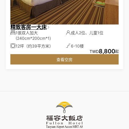
精致客房一大床
1張双人加大
成人2位、儿童1位
(240cm*200cm*1)
12坪（约39平方米）
6-10楼
8,800
TWD
起
查看空房