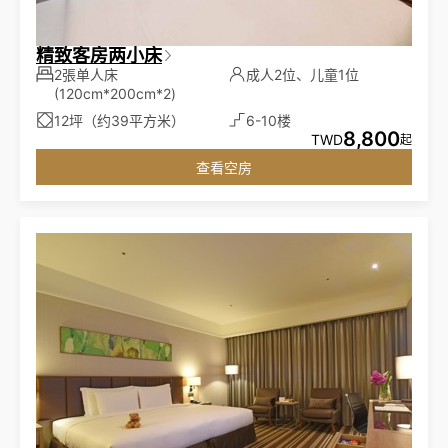
精致客房两小床
2張单人床
成人2位、儿童1位
(120cm*200cm*2)
12坪（约39平方米）
6-10楼
8,800
TWD
起
查看空房