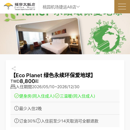
桃园机场捷运A8店
【Eco Planet 绿色永续环保爱地球】
8,800
TWD
起
入住期間
2026/05/10~2026/12/30
健身房
(同入住成人)
三温暖
(同入住成人)
最少入住2晚
订金30%
入住前至少14天取消可全额退款