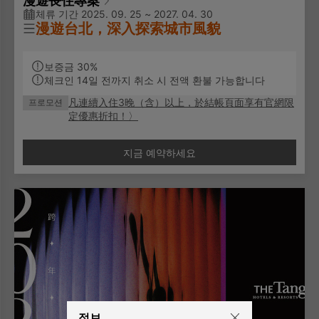
漫遊長住專案
체류 기간 2025. 09. 25 ~ 2027. 04. 30
漫遊台北，深入探索城市風貌
凡連續入住3晚（含）以上，即享有官網限定房價優
보증금 30%
惠！
체크인 14일 전까지 취소 시 전액 환불 가능합니다
凡連續入住3晚（含）以上，於結帳頁面享有官網限
프로모션
✨專案說明：
定優惠折扣！
〉
您可自由選擇入住晚數，實際優惠金額將於結帳
頁面(最後一步)自動顯示。若僅預訂 1–2 晚，則
지금 예약하세요
以一般房價計算
此專案住宿期間每日僅收垃圾及補充礦泉水，恕
不更換床單、被單套、枕套、毛巾（連續住宿超
過7日者，每7日更換一次）
若住宿期間需打掃服務，需加價800元/1日
免費早餐
免費使用房內MINI BAR
免費寬頻上網
정보