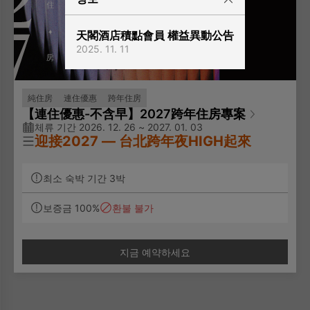
天閣酒店積點會員 權益異動公告
2025. 11. 11
純住房
連住優惠
跨年住房
【連住優惠-不含早】2027跨年住房專案
체류 기간 2026. 12. 26 ~ 2027. 01. 03
迎接2027
—
台北跨年夜HIGH起來
※ 本專案需連續入住3晚(含)以上，訂房頁面各日期
최소 숙박 기간 3박
所顯示之房價為3晚住宿總金額，並非單晚房價。
보증금 100%
환불 불가
✨專案說明：
跨年全額預付優惠專案，訂房恕無法取消或變更
免費使用房內MINI BAR
지금 예약하세요
免費寬頻上網