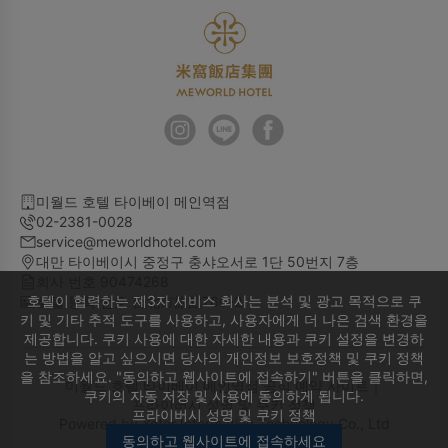
미월드 호텔 타이베이 메인역점
02-2381-0028
service@meworldhotel.com
대만 타이베이시 중정구 충샤오서로 1단 50번지 7층
회사 번호 90474268
호텔이 협력하는 제3자 서비스 회사는 분석 및 광고 목적으로 쿠
호텔 등록 번호 台北市旅館760-2
키 및 기타 추적 도구를 사용하고, 사용자에게 더 나은 검색 환경을
제공합니다. 쿠키 사용에 대한 자세한 내용과 쿠키 설정을 변경하
는 방법을 알고 싶으시면 당사의 개인정보 보호정책 및 쿠키 정책
을 참조하세요. "동의하고 웹사이트에 접속하기" 버튼을 클릭하면,
미월드 호텔 타이베이 메인역점 공식 예약 사이트｜
쿠키의 자동 저장 및 사용에 동의하게 됩니다.
프라이버시 성명 및 쿠키 정책
프라이버시 성명 및 쿠키 정책
Powered by
Yotor Information Technology Co., Ltd
동의하고 웹사이트에 접속하세요
© 2014-2026 All Rights Reserved.