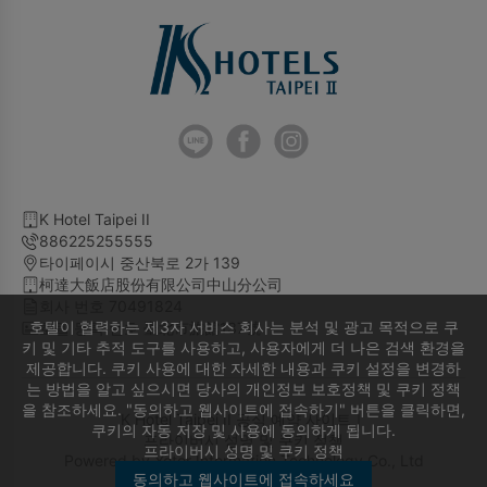
K Hotel Taipei II
886225255555
타이페이시 중산북로 2가 139
柯達大飯店股份有限公司中山分公司
회사 번호 70491824
호텔이 협력하는 제3자 서비스 회사는 분석 및 광고 목적으로 쿠
호텔 등록 번호 臺北市旅館137號
키 및 기타 추적 도구를 사용하고, 사용자에게 더 나은 검색 환경을
제공합니다. 쿠키 사용에 대한 자세한 내용과 쿠키 설정을 변경하
는 방법을 알고 싶으시면 당사의 개인정보 보호정책 및 쿠키 정책
을 참조하세요. "동의하고 웹사이트에 접속하기" 버튼을 클릭하면,
K Hotel Taipei II 공식 예약 사이트｜
쿠키의 자동 저장 및 사용에 동의하게 됩니다.
프라이버시 성명 및 쿠키 정책
프라이버시 성명 및 쿠키 정책
Powered by
Yotor Information Technology Co., Ltd
동의하고 웹사이트에 접속하세요
© 2014-2026 All Rights Reserved.