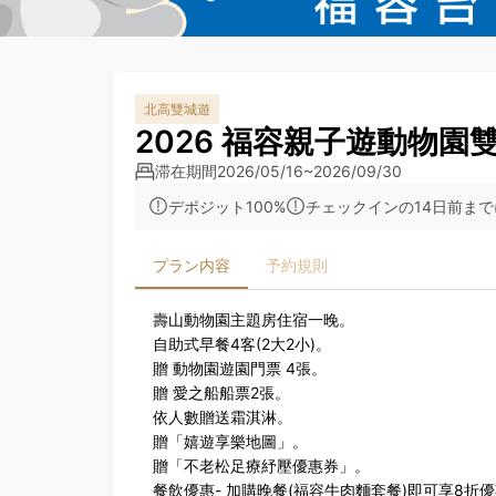
北高雙城遊
2026 福容親子遊動物園
滞在期間
2026/05/16~2026/09/30
デポジット100%
チェックインの14日前ま
プラン内容
予約規則
壽山動物園主題房住宿一晚。
自助式早餐4客(2大2小)。
贈 動物園遊園門票 4張。
贈 愛之船船票2張。
依人數贈送霜淇淋。
贈「嬉遊享樂地圖」。
贈「不老松足療紓壓優惠券」。
餐飲優惠- 加購晚餐(福容牛肉麵套餐)即可享8折