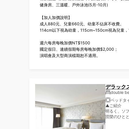
健身房、三溫暖、戶外泳池(5月-10月)
【加人加價說明】
成人880元、兒童660元、幼童不佔床不收費。
114cm以下視為幼童，115cm~150cm視為兒童
週六每房每晚加價NT$1500
國定假日、連續假期每房每晚加價$2,000；
演唱會及大型商演檔期恕不適用。
デラック
double 
ベッドタイプ
▲ご紹介
明るく、ソ
団欒のひと