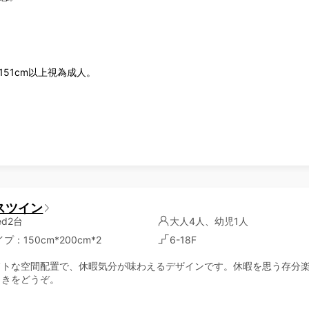
，151cm以上視為成人。
スツイン
bed2台
大人4人、幼児1人
：150cm*200cm*2
6-18F
フトな空間配置で、休暇気分が味わえるデザインです。休暇を思う存分
ときをどうぞ。