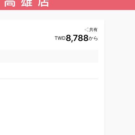
共有
8,788
TWD
から