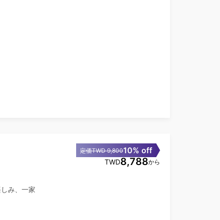
10% off
定価TWD 9,800
8,788
TWD
から
楽しみ、一家