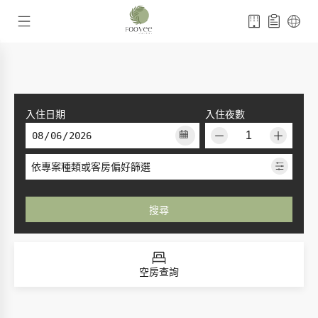
入住日期
入住夜數
－
＋
依專案種類或客房偏好篩選
搜尋
空房查詢