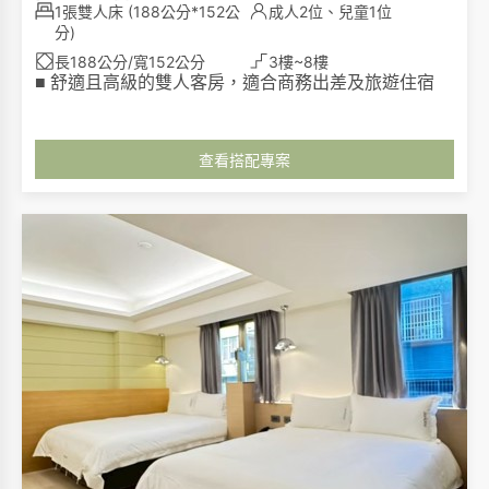
1張雙人床
(188公分*152公
成人2位、兒童1位
分)
長188公分/寬152公分
3樓~8樓
舒適且高級的雙人客房，適合商務出差及旅遊住宿
■
查看搭配專案