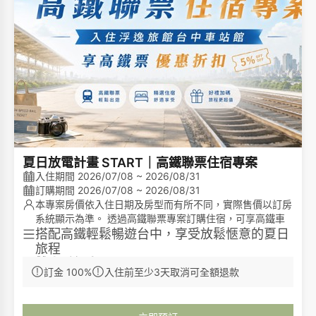
夏日放電計畫 START｜高鐵聯票住宿專案
入住期間 2026/07/08 ~ 2026/08/31
訂購期間 2026/07/08 ~ 2026/08/31
本專案房價依入住日期及房型而有所不同，實際售價以訂房
系統顯示為準。 透過高鐵聯票專案訂購住宿，可享高鐵車
票優惠折扣，相關優惠內容依台灣高鐵公告為準。
搭配高鐵輕鬆暢遊台中，享受放鬆愜意的夏日
旅程
雙人房優惠
訂金 100%
入住前至少3天取消可全額退款
1. 經濟雙人房免費升等高級雙人房（依房況安
排）。
2. 加贈延時退房 1 小時或足浴包 1 組（二選