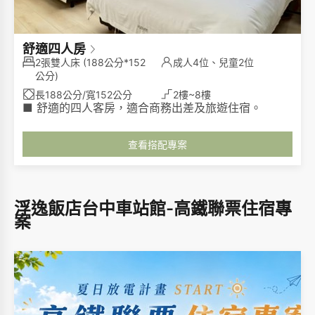
舒適四人房
2張雙人床
(188公分*152
成人4位、兒童2位
公分)
長188公分/寬152公分
2樓~8樓
■ 舒適的四人客房，適合商務出差及旅遊住宿。
查看搭配專案
浮逸飯店台中車站館-高鐵聯票住宿專
案