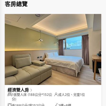
客房總覽
經濟雙人房
1張雙人床
(188公分*152公
成人2位、兒童1位
分)
長188公分/寬152公分
3樓~8樓