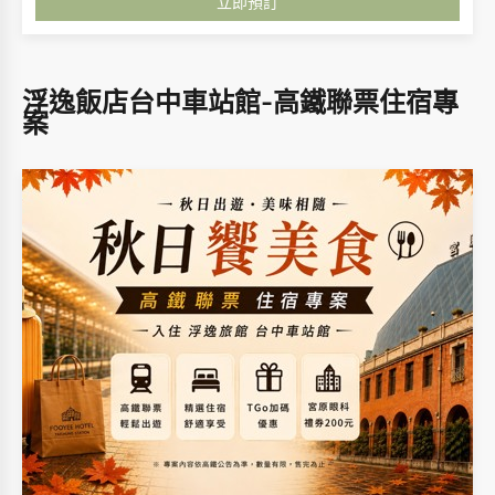
立即預訂
一）。
四人房優惠
1. 加贈延時退房 1 小時或足浴包 1 組（二選
一）。
※ 免費升等僅適用於經濟雙人房，並依房況安
浮逸飯店台中車站館-高鐵聯票住宿專
排。
案