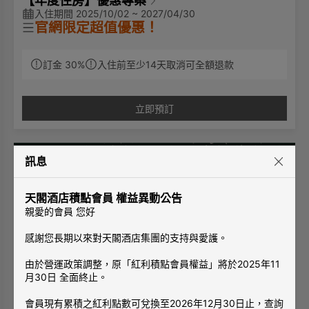
【年度住房】優惠專案
入住期間 2025/10/02 ~ 2027/04/30
官網限定超值優惠！
訂金 30%
入住前至少14天取消可全額退款
✨專案說明：
免費使用房內MINI BAR
免費寬頻上網
立即預訂
訊息
天閣酒店積點會員 權益異動公告
親愛的會員 您好
感謝您長期以來對天閣酒店集團的支持與愛護。
由於營運政策調整，原「紅利積點會員權益」將於2025年11
月30日 全面終止。
會員現有累積之紅利點數可兌換至2026年12月30日止，查詢