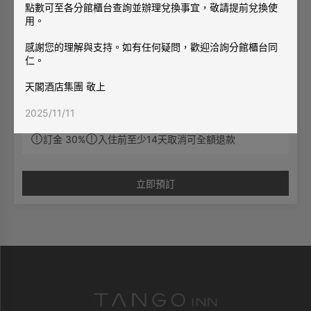
點數可至各分館櫃台查詢並辦理兌換事宜，敬請提前兌換使
用。
感謝您的理解與支持。如有任何疑問，歡迎洽詢分館櫃台同
年度優惠
仁。
天閣星旅程
天閣酒店集團 敬上
入住期間 2025/10/09 ~ 2027/04/30
天閣請你喝咖啡
2025/11/11
訂金 30%
入住前至少14天取消可全額退款
天閣請你喝咖啡，享受生活小確幸☕
預訂專案依房型人數贈送星巴克飲料券（全台星巴
克皆可使用）
立即預訂
✨專案說明：
每筆訂單每房贈「星巴克飲料券」２張，若連續
住宿也僅贈送一次
免費使用房內MINI BAR
免費寬頻上網