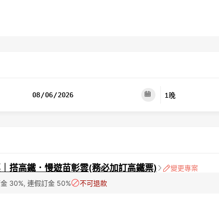
｜搭高鐵．慢遊苗彰雲(務必加訂高鐵票)
變更專案
金 30%, 連假訂金 50%
不可退款