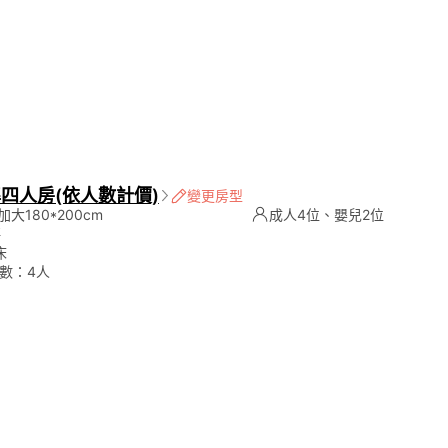
四人房(依人數計價)
變更房型
大180*200cm
成人4位、嬰兒2位
坪
床
數：4人