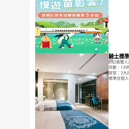
騎士標準
2張雙人加
坪數：13
床型：2大
標準住宿人