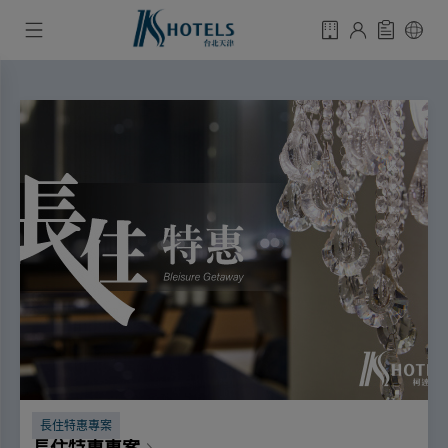
長住特惠專案