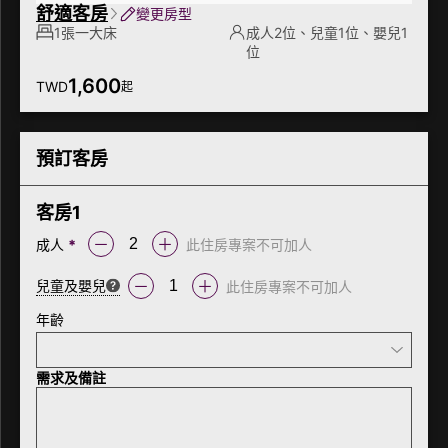
舒適客房
變更房型
1張一大床
成人2位、兒童1位、嬰兒1
位
1,600
TWD
起
預訂客房
客房
1
成人
*
此住房專案不可加人
－
＋
兒童及嬰兒
此住房專案不可加人
－
＋
年齡
需求及備註